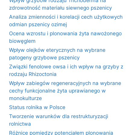
Wpływ grzybów rodzaju Trichoderma na
zdrowotność materiału siewnego pszenicy
Analiza zmienności i korelacji cech użytkowych
odmian pszenicy ozimej
Ocena wzrostu i plonowania żyta nawożonego
biowęglem
Wpływ olejków eterycznych na wybrane
patogeny grzybowe pszenicy
Związki fenolowe owsa i ich wpływ na grzyby z
rodzaju Rhizoctonia
Wpływ zabiegów regeneracyjnych na wybrane
cechy funkcjonalne żyta uprawianego w
monokulturze
Status rolnika w Polsce
Tworzenie warunków dla restrukturyzacji
rolnictwa
Różnice pomiędzy potencjałem plonowania