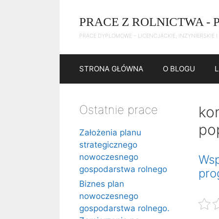
Przejdź
do
PRACE Z ROLNICTWA - 
treści
PRACE DYPLOMOWE – LICENCJACKIE, INŻYNIERSKIE I
STRONA GŁÓWNA
O BLOGU
Ostatnie prace
ko
po
Założenia planu
strategicznego
nowoczesnego
Wsp
gospodarstwa rolnego
pro
Biznes plan
nowoczesnego
gospodarstwa rolnego.