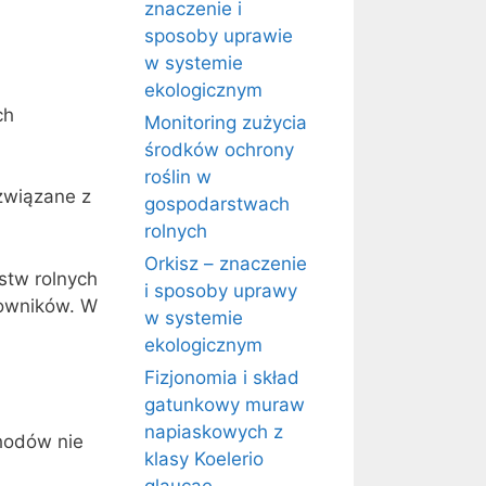
znaczenie i
sposoby uprawie
w systemie
ekologicznym
ch
Monitoring zużycia
środków ochrony
roślin w
związane z
gospodarstwach
rolnych
Orkisz – znaczenie
stw rolnych
i sposoby uprawy
kowników. W
w systemie
ekologicznym
Fizjonomia i skład
gatunkowy muraw
napiaskowych z
hodów nie
klasy Koelerio