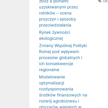
zbóż a plonami
Do
uzyskiwanymi przez
rolników – ocena
przyczyn i sposoby
przeciwdziałania
Rynek żywności
ekologicznej
Zmiany Wspólnej Polityki
Rolnej pod wpływem
procesów globalnych i
ich konsekwencje
regionalne
Modelowanie
optymalizacji
rozdysponowania
środków finansowych na
rozwój agrobiznesu i
obszarów wiejskich w