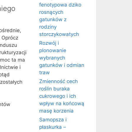
fenotypowa dziko
niego
rosnących
gatunków z
rodziny
ośrednie,
storczykowatych
. Oprócz
Rozwój i
unduszu
plonowanie
rukturyzacji
wybranych
Pomoc ta ma
gatunków i odmian
nictwie i
traw
otąd
Zmienność cech
ozostałych
roślin buraka
cukrowego i ich
wpływ na końcową
entów
masę korzenia
Samopsza i
płaskurka –