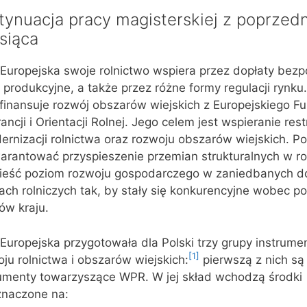
tynuacja pracy magisterskiej z poprzed
siąca
Europejska swoje rolnictwo wspiera przez dopłaty bezp
y produkcyjne, a także przez różne formy regulacji rynku
 finansuje rozwój obszarów wiejskich z Europejskiego F
ncji i Orientacji Rolnej. Jego celem jest wspieranie rest
ernizacji rolnictwa oraz rozwoju obszarów wiejskich. 
rantować przyspieszenie przemian strukturalnych w rol
ieść poziom rozwoju gospodarczego w zaniedbanych d
ach rolniczych tak, by stały się konkurencyjne wobec p
ów kraju.
Europejska przygotowała dla Polski trzy grupy instrum
[1]
ju rolnictwa i obszarów wiejskich:
pierwszą z nich są
rumenty towarzyszące WPR. W jej skład wchodzą środki
znaczone na: