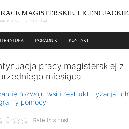
PRACE MAGISTERSKIE, LICENCJACKIE
 MAGISTERSKIE – Z ROLNICTWA
LITERATURA
PORADNIK
KONTAKT
ntynuacja pracy magisterskiej z
przedniego miesiąca
arcie rozwoju wsi i restrukturyzacja rol
gramy pomocy
Rate this post