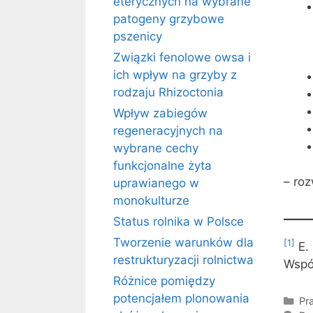
eterycznych na wybrane
patogeny grzybowe
pszenicy
Związki fenolowe owsa i
ich wpływ na grzyby z
rodzaju Rhizoctonia
Wpływ zabiegów
regeneracyjnych na
wybrane cechy
funkcjonalne żyta
– roz
uprawianego w
monokulturze
Status rolnika w Polsce
Tworzenie warunków dla
[1]
E. 
restrukturyzacji rolnictwa
Wspó
Różnice pomiędzy
potencjałem plonowania
Kat
Pra