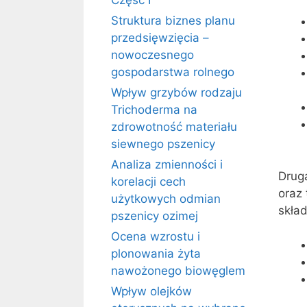
Część I
Struktura biznes planu
przedsięwzięcia –
nowoczesnego
gospodarstwa rolnego
Wpływ grzybów rodzaju
Trichoderma na
zdrowotność materiału
siewnego pszenicy
Analiza zmienności i
Drug
korelacji cech
oraz
użytkowych odmian
skład
pszenicy ozimej
Ocena wzrostu i
plonowania żyta
nawożonego biowęglem
Wpływ olejków