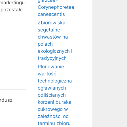
glaucae-
 marketingu
Corynephoretea
 pozostałe
canescentis
Zbiorowiska
segetalne
chwastów na
polach
ekologicznych i
tradycyjnych
Plonowanie i
wartość
technologiczna
ogławianych i
odliścianych
undusz
korzeni buraka
cukrowego w
zależności od
terminu zbioru