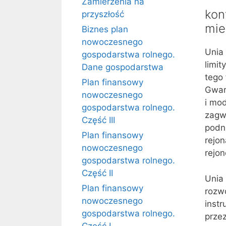
Zamierzenia na
kon
przyszłość
mie
Biznes plan
nowoczesnego
Unia 
gospodarstwa rolnego.
limit
Dane gospodarstwa
tego
Plan finansowy
Gwara
nowoczesnego
i mod
gospodarstwa rolnego.
zagwa
Część III
podn
Plan finansowy
rejon
nowoczesnego
rejon
gospodarstwa rolnego.
Część II
Unia 
Plan finansowy
rozwo
nowoczesnego
inst
gospodarstwa rolnego.
prze