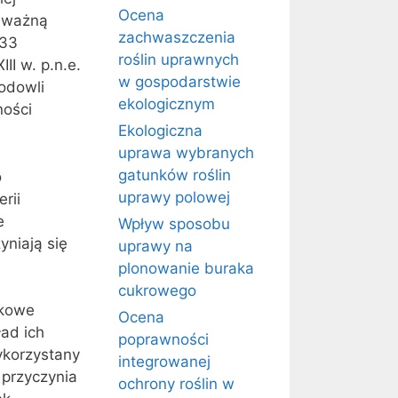
Ocena
e ważną
zachwaszczenia
 33
roślin uprawnych
II w. p.n.e.
w gospodarstwie
hodowli
ekologicznym
ności
Ekologiczna
uprawa wybranych
gatunków roślin
o
uprawy polowej
rii
e
Wpływ sposobu
yniają się
uprawy na
plonowanie buraka
cukrowego
lkowe
Ocena
ad ich
poprawności
ykorzystany
integrowanej
 przyczynia
ochrony roślin w