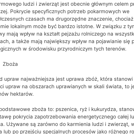
rmowego ludzi i zwierząt jest obecnie głównym celem p
iczej. Pokrycie specyficznych potrzeb pokarmowych we
łczesnych czasach ma drugorzędne znaczenie, chociaż
omie lokalnym może być bardzo istotne. W związku z tym
wy mają wpływ na kształt pejzażu rolniczego na wszystk
nach, a także mają największy wpływ na pojawianie się
ogicznych w środowisku przyrodniczym tych terenów.
Zboża
d upraw najważniejsza jest uprawa zbóż, która stanow
ci upraw na obszarach uprawianych w skali świata, to j
onów hektarów.
 podstawowe zboża to: pszenica, ryż i kukurydza, stano
tawę pokrycia zapotrzebowania energetycznego całej l
a. Używane są zarówno do karmienia ludzi i zwierząt, 
a lub po przejściu specjalnych procesów jako różnego r