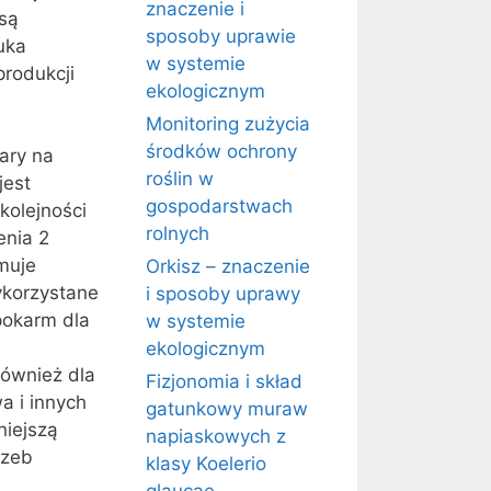
znaczenie i
 są
sposoby uprawie
uka
w systemie
produkcji
ekologicznym
Monitoring zużycia
środków ochrony
ary na
roślin w
jest
gospodarstwach
kolejności
rolnych
nia 2
jmuje
Orkisz – znaczenie
ykorzystane
i sposoby uprawy
 pokarm dla
w systemie
ekologicznym
również dla
Fizjonomia i skład
a i innych
gatunkowy muraw
niejszą
napiaskowych z
rzeb
klasy Koelerio