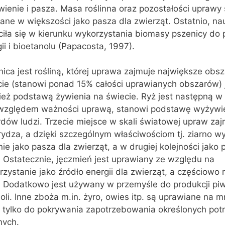
ienie i pasza. Masa roślinna oraz pozostałości uprawy
ane w większości jako pasza dla zwierząt. Ostatnio, na
iła się w kierunku wykorzystania biomasy pszenicy do 
ii i bioetanolu (Papacosta, 1997).
ica jest rośliną, której uprawa zajmuje największe obsz
cie (stanowi ponad 15% całości uprawianych obszarów) 
eż podstawą żywienia na świecie. Ryż jest następną w 
względem ważności uprawą, stanowi podstawę wyżywie
rdów ludzi. Trzecie miejsce w skali światowej upraw za
rydza, a dzięki szczególnym właściwościom tj. ziarno w
ie jako pasza dla zwierząt, a w drugiej kolejności jako
. Ostatecznie, jęczmień jest uprawiany ze względu na
zystanie jako źródło energii dla zwierząt, a częściowo 
. Dodatkowo jest używany w przemyśle do produkcji piw
oli. Inne zboża m.in. żyro, owies itp. są uprawiane na m
ę tylko do pokrywania zapotrzebowania określonych pot
nych.