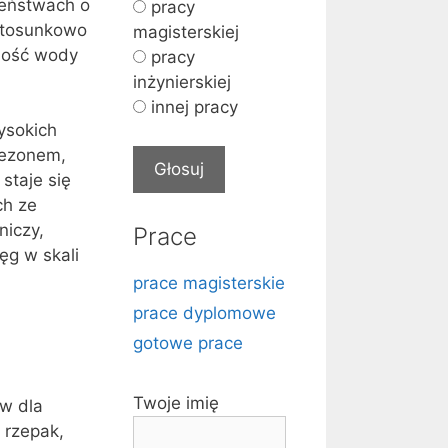
zeństwach o
pracy
stosunkowo
magisterskiej
pność wody
pracy
inżynierskiej
innej pracy
ysokich
sezonem,
staje się
ch ze
niczy,
Prace
ęg w skali
prace magisterskie
prace dyplomowe
gotowe prace
Twoje imię
w dla
 rzepak,