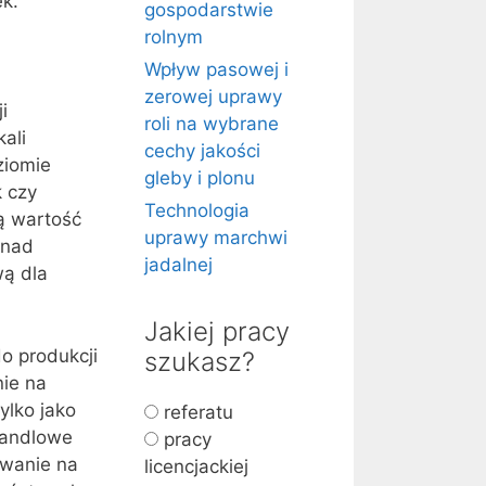
ek.
gospodarstwie
rolnym
Wpływ pasowej i
zerowej uprawy
i
roli na wybrane
ali
cechy jakości
ziomie
gleby i plonu
k czy
Technologia
ą wartość
uprawy marchwi
 nad
jadalnej
ą dla
Jakiej pracy
o produkcji
szukasz?
ie na
ylko jako
referatu
handlowe
pracy
wanie na
licencjackiej