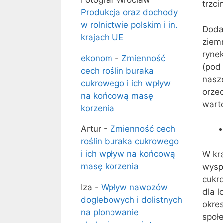
Fotograf Wrocław
-
trzci
Produkcja oraz dochody
w rolnictwie polskim i in.
Doda
krajach UE
ziemn
ryne
ekonom
-
Zmienność
(pod 
cech roślin buraka
nasze
cukrowego i ich wpływ
orze
na końcową masę
warto
korzenia
Artur
-
Zmienność cech
roślin buraka cukrowego
i ich wpływ na końcową
W kra
masę korzenia
wyspe
cukr
Iza
-
Wpływ nawozów
dla l
doglebowych i dolistnych
okres
na plonowanie
społ