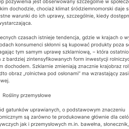
typ pożywienia jest obserwowany szczególnie w społec
kim dochodzie, chociaż klimat śródziemnomorski daje 
ystne warunki do ich uprawy, szczególnie, kiedy dostę
wystarczająca.
ecnych czasach istnieje tendencja, gdzie w krajach o w
odach konsumenci skłonni są kupować produkty poza 
gając tym samym uprawę szklarniową, – która ostatnio 
 z bardziej zintensyfikowanych form inwestycji rolniczy
m dochodem. Szklarnie zmieniają znacznie krajobraz rol
to obraz „rolnictwa pod osłonami” ma wzrastający zasi
owej.
Rośliny przemysłowe
ód gatunków uprawianych, o podstawowym znaczeniu
omicznym są zarówno te produkowane głównie dla celó
wczych jak i przemysłowych m.in. bawełna, słonecznik,