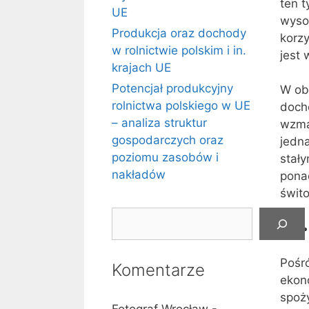
ten 
UE
wyso
Produkcja oraz dochody
korz
w rolnictwie polskim i in.
jest 
krajach UE
Potencjał produkcyjny
W ob
rolnictwa polskiego w UE
doch
– analiza struktur
wzma
gospodarczych oraz
jedna
poziomu zasobów i
stały
nakładów
ponad
świt
Szukaj
Pośr
Komentarze
ekon
spoży