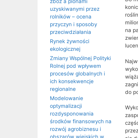
zbóż a plonami
konic
uzyskiwanymi przez
rośli
rolników – ocena
milio
przyczyn i sposoby
na pa
przeciwdziałania
zwier
Rynek żywności
lucer
ekologicznej
Zmiany Wspólnej Polityki
Najwa
Rolnej pod wpływem
wyko
procesów globalnych i
wiążą
ich konsekwencje
zagni
regionalne
do p
Modelowanie
optymalizacji
Wykor
rozdysponowania
zasp
środków finansowych na
częś
rozwój agrobiznesu i
prze
obszarów wiejskich w