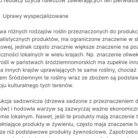
o redukcji użycia nawozów zawierających ten pierwiast
Uprawy wyspecjalizowane
wa różnych rodzajów roślin przeznaczonych do produkcj
jalistycznych produktów, ma ograniczone znaczenie w sk
towej, jednak często znacznie większe znaczenie na po
czności lokalnych w wielu krajach. Np. znaczenie oliwe
rośli w państwach śródziemnomorskich ma zupełnie inn
la innych krajów uprawiających te same rośliny, chociaż
em Śródziemnym te rośliny wraz ze zbożem są podstaw
ju kulturalnego tych terenów.
ukcja sadownicza (drzewa sadzone z przeznaczeniem d
ów) i hodowla warzyw są zazwyczaj ważne ekonomiczn
mie lokalnym. Nawet, jeśli te produkty mają znaczenie t
ełniające produkty w żywieniu, często maja znaczenie 
ze niż podstawowe produkty żywnościowe. Zapotrzebo