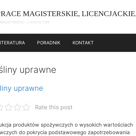
PRACE MAGISTERSKIE, LICENCJACKIE
 MAGISTERSKIE – Z ROLNICTWA
LITERATURA
PORADNIK
KONTAKT
śliny uprawne
liny uprawne
Rate this post
ukcja produktów spożywczych o wysokich wartościach
wczych do pokrycia podstawowego zapotrzebowania