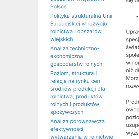
się d
Polsce
Polityka strukturalna Unii
Europejskiej w rozwoju
rolnictwa i obszarów
Upra
wiejskich
spec
świa
Analiza techniczno-
społe
ekonomiczna
wino
gospodarstw rolnych
niż d
Poziom, struktura i
Morz
relacje na rynku cen
rozwo
środków produkcji dla
rolnictwa, produktów
Prod
rolnych i produktów
owoc
spożywczych
pozio
Analiza porównawcza
uzup
efektywności
wyżs
wytwarzania w rolnictwie