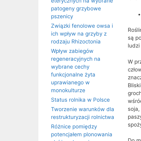
eterycznych na wybrane
patogeny grzybowe
pszenicy
Związki fenolowe owsa i
Rośl
ich wpływ na grzyby z
są p
rodzaju Rhizoctonia
ludzi
Wpływ zabiegów
regeneracyjnych na
W pr
wybrane cechy
człow
funkcjonalne żyta
znacz
uprawianego w
Blisk
monokulturze
groch
Status rolnika w Polsce
wśró
soja,
Tworzenie warunków dla
paszy
restrukturyzacji rolnictwa
spoż
Różnice pomiędzy
potencjałem plonowania
Do mo