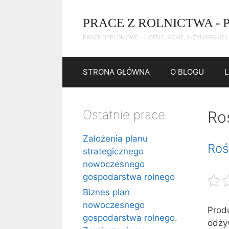
Przejdź
do
PRACE Z ROLNICTWA - 
treści
PRACE DYPLOMOWE – LICENCJACKIE, INŻYNIERSKIE I
STRONA GŁÓWNA
O BLOGU
Ostatnie prace
Ro
Założenia planu
Roś
strategicznego
nowoczesnego
gospodarstwa rolnego
Biznes plan
nowoczesnego
Prod
gospodarstwa rolnego.
odży