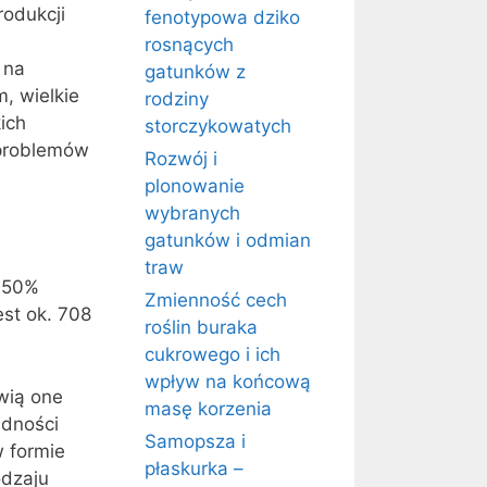
rodukcji
fenotypowa dziko
rosnących
 na
gatunków z
, wielkie
rodziny
ich
storczykowatych
 problemów
Rozwój i
plonowanie
wybranych
gatunków i odmian
traw
i 50%
Zmienność cech
est ok. 708
roślin buraka
cukrowego i ich
wpływ na końcową
wią one
masę korzenia
udności
Samopsza i
w formie
płaskurka –
odzaju