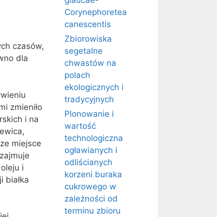
glaucae-
Corynephoretea
canescentis
Zbiorowiska
ych czasów,
segetalne
wno dla
chwastów na
polach
ekologicznych i
ywieniu
tradycyjnych
mi zmieniło
Plonowanie i
skich i na
wartość
zewica,
technologiczna
sze miejsce
ogławianych i
 zajmuje
odliścianych
oleju i
korzeni buraka
i białka
cukrowego w
zależności od
terminu zbioru
iej