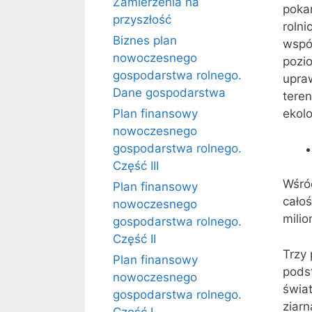
Zamierzenia na
poka
przyszłość
roln
Biznes plan
wspó
nowoczesnego
pozi
gospodarstwa rolnego.
upra
Dane gospodarstwa
tere
Plan finansowy
ekol
nowoczesnego
gospodarstwa rolnego.
Część III
Wśró
Plan finansowy
całoś
nowoczesnego
mili
gospodarstwa rolnego.
Część II
Trzy
Plan finansowy
pods
nowoczesnego
świat
gospodarstwa rolnego.
ziarn