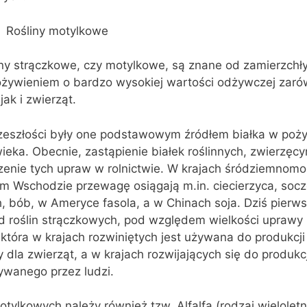
Rośliny motylkowe
iny strączkowe, czy motylkowe, są znane od zamierzchł
ożywieniem o bardzo wysokiej wartości odżywczej zaró
 jak i zwierząt.
zeszłości były one podstawowym źródłem białka w poż
ieka. Obecnie, zastąpienie białek roślinnych, zwierzęcy
enie tych upraw w rolnictwie. W krajach śródziemnomor
im Wschodzie przewagę osiągają m.in. ciecierzyca, soc
, bób, w Ameryce fasola, a w Chinach soja. Dziś pierw
d roślin strączkowych, pod względem wielkości uprawy
 która w krajach rozwiniętych jest używana do produkcji 
 dla zwierząt, a w krajach rozwijających się do produkcj
ywanego przez ludzi.
tylkowych należy również tzw. Alfalfa (rodzaj wieloletn