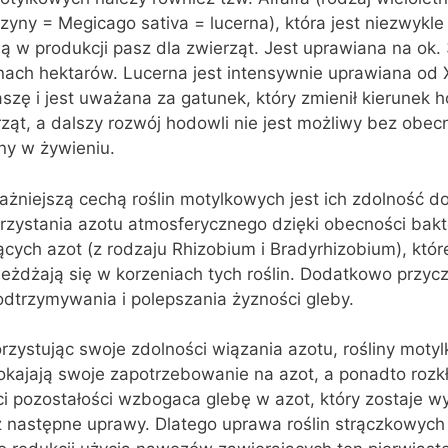
zyny = Megicago sativa = lucerna), która jest niezwykl
ną w produkcji pasz dla zwierząt. Jest uprawiana na ok.
nach hektarów. Lucerna jest intensywnie uprawiana od XI
szę i jest uważana za gatunek, który zmienił kierunek 
ząt, a dalszy rozwój hodowli nie jest możliwy bez obec
ny w żywieniu.
żniejszą cechą roślin motylkowych jest ich zdolność d
rzystania azotu atmosferycznego dzięki obecności bakte
cych azot (z rodzaju Rhizobium i Bradyrhizobium), któr
eżdżają się w korzeniach tych roślin. Dodatkowo przycz
odtrzymywania i polepszania żyzności gleby.
zystując swoje zdolności wiązania azotu, rośliny moty
okajają swoje zapotrzebowanie na azot, a ponadto rozkł
ci pozostałości wzbogaca glebę w azot, który zostaje w
z następne uprawy. Dlatego uprawa roślin strączkowych