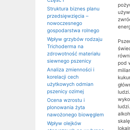
Część I
pożyw
Struktura biznes planu
używ
przedsięwzięcia –
zwróc
nowoczesnego
energ
gospodarstwa rolnego
Wpływ grzybów rodzaju
Pszen
Trichoderma na
świe
zdrowotność materiału
równi
siewnego pszenicy
pod 
Analiza zmienności i
milia
korelacji cech
kuku
użytkowych odmian
główn
pszenicy ozimej
ludzi
wykor
Ocena wzrostu i
ludzi
plonowania żyta
alkoh
nawożonego biowęglem
skal
Wpływ olejków
lokal