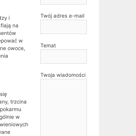
Twój adres e-mail
zy i
fiają na
umentów
stępować w
Temat
zone owoce,
enia
Twoja wiadomości
się
ny, trzcina
 pokarmu
ególnie w
żywieniowych
ywane