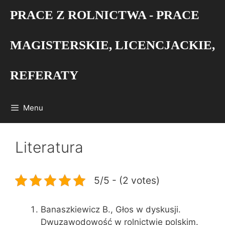
Przejdź
PRACE Z ROLNICTWA - PRACE
do
treści
MAGISTERSKIE, LICENCJACKIE,
REFERATY
Menu
Literatura
5/5 - (2 votes)
Banaszkiewicz B., Głos w dyskusji.
Dwuzawodowość w rolnictwie polskim.