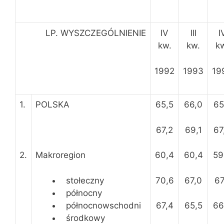
LP. WYSZCZEGÓLNIENIE
IV
III
I
kw.
kw.
k
1992
1993
19
1.
POLSKA
65,5
66,0
65
67,2
69,1
67
2.
Makroregion
60,4
60,4
59
stołeczny
70,6
67,0
67
północny
północnowschodni
67,4
65,5
66
środkowy