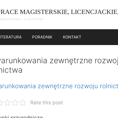
PRACE MAGISTERSKIE, LICENCJACKIE
 MAGISTERSKIE – Z ROLNICTWA
LITERATURA
PORADNIK
KONTAKT
arunkowania zewnętrzne rozwo
lnictwa
runkowania zewnętrzne rozwoju rolnic
Rate this post
nki przyrodnicze