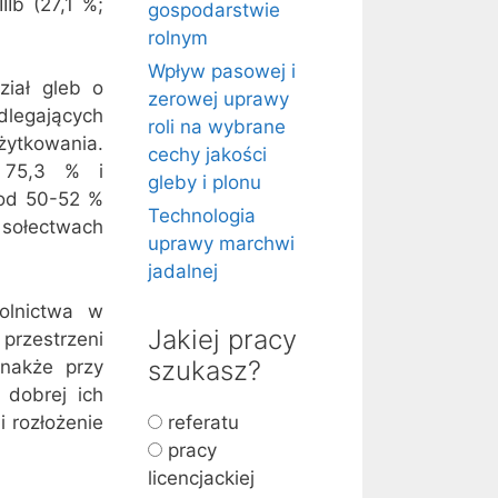
IIb (27,1 %;
gospodarstwie
rolnym
Wpływ pasowej i
iał gleb o
zerowej uprawy
odlegających
roli na wybrane
żytkowania.
cechy jakości
o 75,3 % i
gleby i plonu
 od 50-52 %
Technologia
sołectwach
uprawy marchwi
jadalnej
olnictwa w
Jakiej pracy
przestrzeni
szukasz?
dnakże przy
 dobrej ich
i rozłożenie
referatu
pracy
licencjackiej