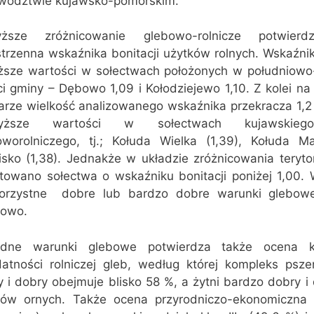
wództwie kujawsko-pomorskim.
ższe zróżnicowanie glebowo-rolnicze potwierd
strzenna wskaźnika bonitacji użytków rolnych. Wskaźni
iższe wartości w sołectwach położonych w południowo
ci gminy – Dębowo 1,09 i Kołodziejewo 1,10. Z kolei n
arze wielkość analizowanego wskaźnika przekracza 1,2 
wyższe wartości w sołectwach kujawskieg
oworolniczego, tj.; Kołuda Wielka (1,39), Kołuda Ma
isko (1,38). Jednakże w układzie zróżnicowania teryto
towano sołectwa o wskaźniku bonitacji poniżej 1,00. 
orzystne  dobre lub bardzo dobre warunki glebow
kowo.
dne warunki glebowe potwierdza także ocena 
datności rolniczej gleb, według której kompleks psz
y i dobry obejmuje blisko 58 %, a żytni bardzo dobry 
tów ornych. Także ocena przyrodniczo-ekonomiczna 