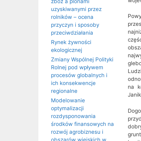
woje
zbóż a plonami
uzyskiwanymi przez
Powy
rolników – ocena
prze
przyczyn i sposoby
najn
przeciwdziałania
częś
Rynek żywności
obsz
ekologicznej
naj
Zmiany Wspólnej Polityki
gleb
Rolnej pod wpływem
Ludz
procesów globalnych i
odno
ich konsekwencje
na k
regionalne
Jani
Modelowanie
optymalizacji
Dogo
rozdysponowania
przy
środków finansowych na
dobr
rozwój agrobiznesu i
grun
obszarów wiejskich w