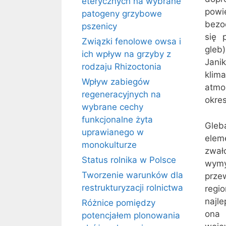
eterycznych na wybrane
powi
patogeny grzybowe
bezod
pszenicy
się 
Związki fenolowe owsa i
gleb
ich wpływ na grzyby z
Jani
rodzaju Rhizoctonia
klim
Wpływ zabiegów
atmo
regeneracyjnych na
okre
wybrane cechy
funkcjonalne żyta
Gleb
uprawianego w
elem
monokulturze
zwał
Status rolnika w Polsce
wymy
Tworzenie warunków dla
prze
restrukturyzacji rolnictwa
regi
najl
Różnice pomiędzy
ona 
potencjałem plonowania