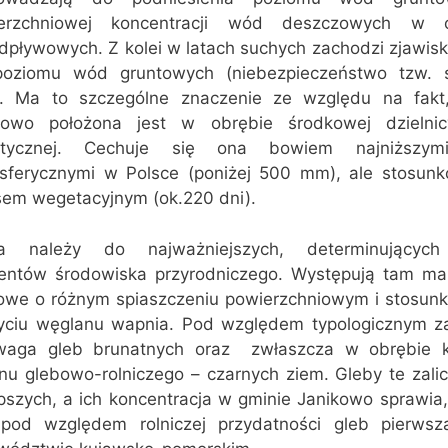
erzchniowej koncentracji wód deszczowych w o
pływowych. Z kolei w latach suchych zachodzi zjawis
poziomu wód gruntowych (niebezpieczeństwo tzw. s
). Ma to szczególne znaczenie ze względu na fakt
kowo położona jest w obrębie środkowej dzielnicy
atycznej. Cechuje się ona bowiem najniższym
sferycznymi w Polsce (poniżej 500 mm), ale stosun
sem wegetacyjnym (ok.220 dni).
a należy do najważniejszych, determinujących 
entów środowiska przyrodniczego. Występują tam marg
owe o różnym spiaszczeniu powierzchniowym i stosu
ciu węglanu wapnia. Pod względem typologicznym z
waga gleb brunatnych oraz  zwłaszcza w obrębie 
onu glebowo-rolniczego – czarnych ziem. Gleby te zali
epszych, a ich koncentracja w gminie Janikowo sprawia
pod względem rolniczej przydatności gleb pierwsz