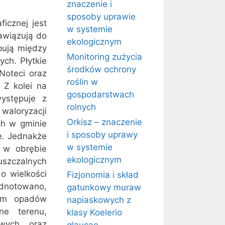
znaczenie i
sposoby uprawie
ficznej jest
w systemie
awiązują do
ekologicznym
pują między
Monitoring zużycia
ch. Płytkie
środków ochrony
Noteci oraz
roślin w
 Z kolei na
gospodarstwach
ystępuje z
rolnych
waloryzacji
Orkisz – znaczenie
ch w gminie
i sposoby uprawy
e. Jednakże
w systemie
m w obrębie
ekologicznym
uszczalnych
o wielkości
Fizjonomia i skład
Odnotowano,
gatunkowy muraw
iem opadów
napiaskowych z
jne terenu,
klasy Koelerio
wych oraz