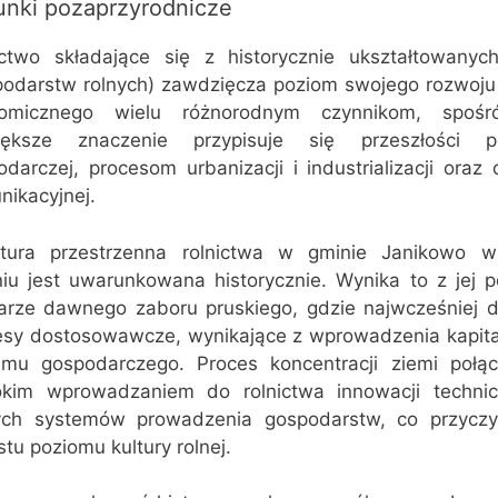
nki pozaprzyrodnicze
ictwo składające się z historycznie ukształtowanyc
podarstw rolnych) zawdzięcza poziom swojego rozwoju
omicznego wielu różnorodnym czynnikom, spośr
iększe znaczenie przypisuje się przeszłości po
darczej, procesom urbanizacji i industrializacji oraz
nikacyjnej.
ktura przestrzenna rolnictwa w gminie Janikowo 
niu jest uwarunkowana historycznie. Wynika to z jej p
arze dawnego zaboru pruskiego, gdzie najwcześniej d
esy dostosowawcze, wynikające z wprowadzenia kapita
emu gospodarczego. Proces koncentracji ziemi połą
okim wprowadzaniem do rolnictwa innowacji techni
ch systemów prowadzenia gospodarstw, co przyczyn
tu poziomu kultury rolnej.