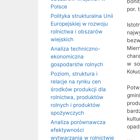
bonit
Polsce
por. t
Polityka strukturalna Unii
Europejskiej w rozwoju
Isto
rolnictwa i obszarów
najwy
wiejskich
bezw
Mier
Analiza techniczno-
char
ekonomiczna
w so
gospodarstw rolnych
Kołud
Poziom, struktura i
relacje na rynku cen
Potw
środków produkcji dla
gmin
rolnictwa, produktów
prod
rolnych i produktów
bard
spożywczych
kultu
Analiza porównawcza
opad
efektywności
wytwarzania w rolnictwie