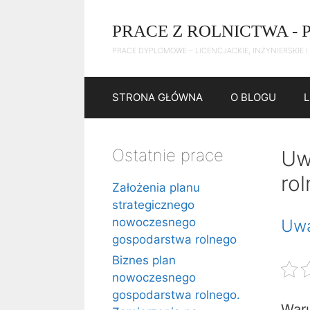
Przejdź
do
PRACE Z ROLNICTWA - 
treści
PRACE DYPLOMOWE – LICENCJACKIE, INŻYNIERSKIE I
STRONA GŁÓWNA
O BLOGU
Ostatnie prace
Uw
ro
Założenia planu
strategicznego
nowoczesnego
Uwa
gospodarstwa rolnego
Biznes plan
nowoczesnego
gospodarstwa rolnego.
Waru