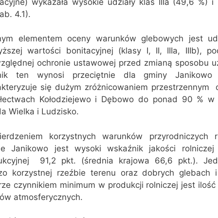
acyjne) wykazała wysokie udziały klas IIIa (49,6 %) i I
ab. 4.1).
tnym elementem oceny warunków glebowych jest udz
ższej wartości bonitacyjnej (klasy I, II, IIIa, IIIb), p
zględnej ochronie ustawowej przed zmianą sposobu u
nik ten wynosi przeciętnie dla gminy Janikow
akteryzuje się dużym zróżnicowaniem przestrzennym 
łectwach Kołodziejewo i Dębowo do ponad 90 % w 
a Wielka i Ludzisko.
ierdzeniem korzystnych warunków przyrodniczych r
ie Janikowo jest wysoki wskaźnik jakości rolniczej 
ukcyjnej  91,2 pkt. (średnia krajowa 66,6 pkt.). Je
zo korzystnej rzeźbie terenu oraz dobrych glebach i
rze czynnikiem minimum w produkcji rolniczej jest ilość 
ów atmosferycznych.