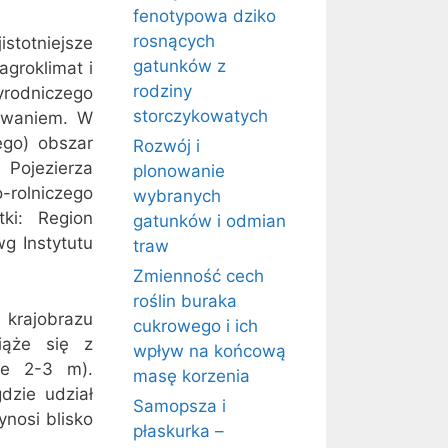
fenotypowa dziko
rosnących
totniejsze
gatunków z
agroklimat i
rodziny
rodniczego
storczykowatych
cowaniem. W
iego) obszar
Rozwój i
ojezierza
plonowanie
rolniczego
wybranych
ki: Region
gatunków i odmian
wg Instytutu
traw
Zmienność cech
roślin buraka
krajobrazu
cukrowego i ich
iąże się z
wpływ na końcową
je 2-3 m).
masę korzenia
dzie udział
Samopsza i
ynosi blisko
płaskurka –