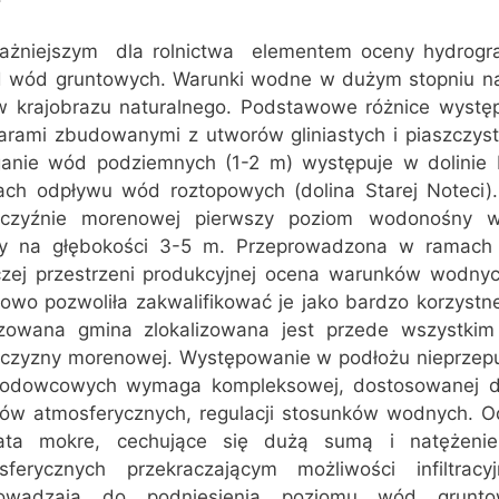
ażniejszym  dla rolnictwa  elementem oceny hydrogra
d wód gruntowych. Warunki wodne w dużym stopniu n
w krajobrazu naturalnego. Podstawowe różnice wystę
arami zbudowanymi z utworów gliniastych i piaszczysty
ganie wód podziemnych (1-2 m) występuje w dolinie 
fach odpływu wód roztopowych (dolina Starej Noteci).
czyźnie morenowej pierwszy poziom wodonośny w
ły na głębokości 3-5 m. Przeprowadzona w ramach 
iczej przestrzeni produkcyjnej ocena warunków wodny
kowo pozwoliła zakwalifikować je jako bardzo korzystn
izowana gmina zlokalizowana jest przede wszystki
czyzny morenowej. Występowanie w podłożu nieprzep
 lodowcowych wymaga kompleksowej, dostosowanej d
ów atmosferycznych, regulacji stosunków wodnych. 
ata mokre, cechujące się dużą sumą i natężen
sferycznych przekraczającym możliwości infiltracy
owadzają do podniesienia poziomu wód grunto