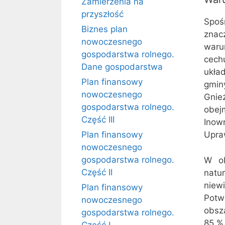
Zamierzenia na
przyszłość
Spoś
Biznes plan
znacz
nowoczesnego
waru
gospodarstwa rolnego.
cech
Dane gospodarstwa
ukła
Plan finansowy
gmi
nowoczesnego
Gnie
gospodarstwa rolnego.
obej
Część III
Inow
Plan finansowy
Upra
nowoczesnego
gospodarstwa rolnego.
W ob
Część II
natu
niew
Plan finansowy
Potw
nowoczesnego
obsz
gospodarstwa rolnego.
85 %