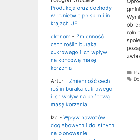
Fotograf Wrocław
-
Opró
Produkcja oraz dochody
gmini
w rolnictwie polskim i in.
Wyni
krajach UE
obrę
roln
ekonom
-
Zmienność
spo
cech roślin buraka
poza
cukrowego i ich wpływ
zwła
na końcową masę
korzenia
Kat
Pra
Do
Artur
-
Zmienność cech
roślin buraka cukrowego
i ich wpływ na końcową
masę korzenia
Iza
-
Wpływ nawozów
doglebowych i dolistnych
na plonowanie