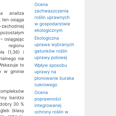
Ocena
zachwaszczenia
za analiza
roślin uprawnych
k ten osiąga
w gospodarstwie
-zachodniej
ekologicznym
a pozostałym
Ekologiczna
– osiągając
uprawa wybranych
o regionu
gatunków roślin
ła (1,36) i
uprawy polowej
rialnego nie
Wskazuje to
Wpływ sposobu
e w gminie
uprawy na
plonowanie buraka
cukrowego
kompleksów
Ocena
enny bardzo
poprawności
i dobry 30 %
integrowanej
gleb (klasy
ochrony roślin w