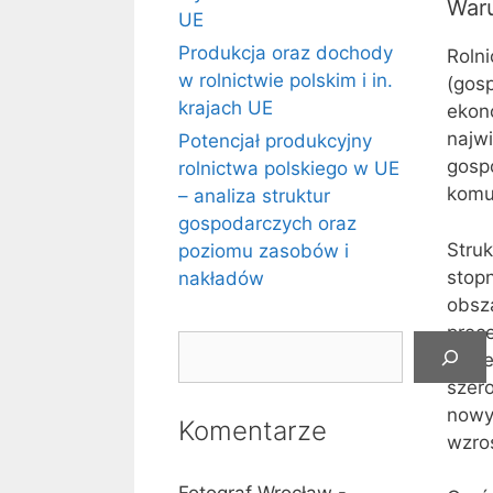
Waru
UE
Produkcja oraz dochody
Roln
w rolnictwie polskim i in.
(gos
krajach UE
ekon
najw
Potencjał produkcyjny
gospo
rolnictwa polskiego w UE
komu
– analiza struktur
gospodarczych oraz
Stru
poziomu zasobów i
stop
nakładów
obsz
proc
Szukaj
syst
szer
nowy
Komentarze
wzros