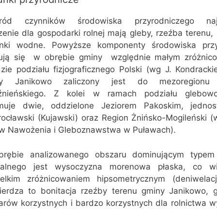
ród czynników środowiska przyrodniczego najis
enie dla gospodarki rolnej mają gleby, rzeźba terenu, 
nki wodne. Powyższe komponenty środowiska przy
ują się  w obrębie gminy  względnie małym zróżni
dzie podziału fizjograficznego Polski (wg J. Kondrack
ny Janikowo zaliczony jest do mezoregionu P
źnieńskiego. Z kolei w ramach podziału glebowo-
muje dwie, oddzielone Jeziorem Pakoskim, jednost
rocławski (Kujawski) oraz Region Żnińsko-Mogileński (
w Nawożenia i Gleboznawstwa w Puławach).
rębie analizowanego obszaru dominującym typem 
ralnego jest wysoczyzna morenowa płaska, co w
ielkim zróżnicowaniem hipsometrycznym (deniwelac
ierdza to bonitacja rzeźby terenu gminy Janikowo, g
arów korzystnych i bardzo korzystnych dla rolnictwa w
.