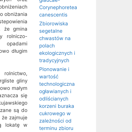
glaucae-
bniżeniach
Corynephoretea
ko obniżania
canescentis
tepowienia
Zbiorowiska
, że gmina
segetalne
 rolniczo-
chwastów na
i opadami
polach
kowo długim
ekologicznych i
tradycyjnych
Plonowanie i
rolnictwo,
wartość
liste gliny
technologiczna
nkowo małym
ogławianych i
aznacza się
odliścianych
kujawskiego
korzeni buraka
czane są do
cukrowego w
, że zajmuje
zależności od
ą lokatę w
terminu zbioru