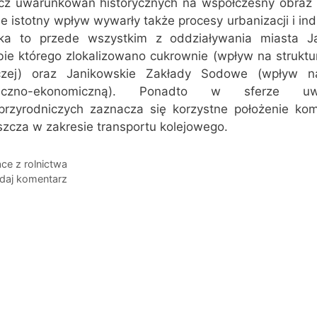
cz uwarunkowań historycznych na współczesny obraz 
e istotny wpływ wywarły także procesy urbanizacji i indus
ka to przede wszystkim z oddziaływania miasta J
bie którego zlokalizowano cukrownie (wpływ na struktu
iczej) oraz Janikowskie Zakłady Sodowe (wpływ na
łeczno-ekonomiczną). Ponadto w sferze uw
przyrodniczych zaznacza się korzystne położenie kom
szcza w zakresie transportu kolejowego.
egorie
ce z rolnictwa
daj komentarz