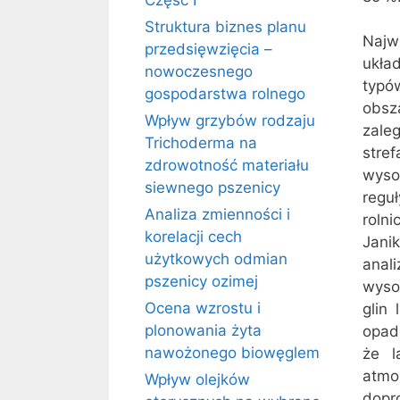
Część I
Struktura biznes planu
Najw
przedsięwzięcia –
ukła
nowoczesnego
typó
gospodarstwa rolnego
obsz
Wpływ grzybów rodzaju
zale
Trichoderma na
stre
zdrowotność materiału
wyso
siewnego pszenicy
regu
Analiza zmienności i
roln
korelacji cech
Jani
użytkowych odmian
anal
pszenicy ozimej
wyso
Ocena wzrostu i
glin
plonowania żyta
opad
nawożonego biowęglem
że l
atmo
Wpływ olejków
dopr