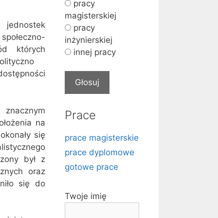
pracy
magisterskiej
h jednostek
pracy
 społeczno-
inżynierskiej
ód których
innej pracy
lityczno 
 dostępności
w znacznym
Prace
ołożenia na
okonały się
prace magisterskie
listycznego
prace dyplomowe
czony był z
gotowe prace
cznych oraz
iło się do
Twoje imię