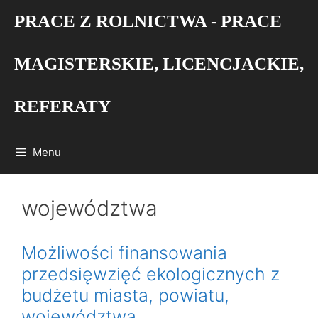
Przejdź
PRACE Z ROLNICTWA - PRACE
do
treści
MAGISTERSKIE, LICENCJACKIE,
REFERATY
Menu
województwa
Możliwości finansowania
przedsięwzięć ekologicznych z
budżetu miasta, powiatu,
województwa