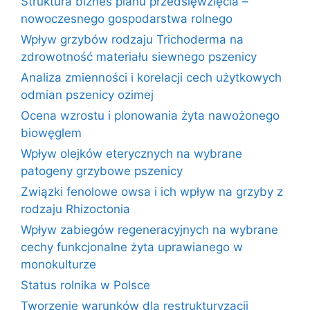
Struktura biznes planu przedsięwzięcia –
nowoczesnego gospodarstwa rolnego
Wpływ grzybów rodzaju Trichoderma na
zdrowotność materiału siewnego pszenicy
Analiza zmienności i korelacji cech użytkowych
odmian pszenicy ozimej
Ocena wzrostu i plonowania żyta nawożonego
biowęglem
Wpływ olejków eterycznych na wybrane
patogeny grzybowe pszenicy
Związki fenolowe owsa i ich wpływ na grzyby z
rodzaju Rhizoctonia
Wpływ zabiegów regeneracyjnych na wybrane
cechy funkcjonalne żyta uprawianego w
monokulturze
Status rolnika w Polsce
Tworzenie warunków dla restrukturyzacji