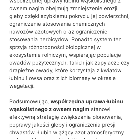
współrzędnej uprawy łubinu wąskolistnego z
owsem nagim obejmują zmniejszenie erozji
gleby dzięki szybkiemu pokryciu jej powierzchni,
ograniczenie stosowania chemicznych
nawozów azotowych oraz ograniczenie
stosowania herbicydów. Ponadto system ten
sprzyja różnorodności biologicznej w
ekosystemie rolniczym, wspierając populacje
owadów pożytecznych, takich jak zapylacze czy
drapieżne owady, które korzystają z kwiatów
łubinu i owsa oraz z ich biomasy w okresie
wegetacji.
Podsumowując,
współrzędna uprawa łubinu
wąskolistnego z owsem nagim
stanowi
efektywną strategię zwiększania plonowania,
poprawy jakości gleby i ograniczenia presji
chwastów. Łubin wiążący azot atmosferyczny i