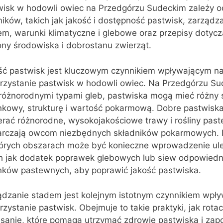
wisk w hodowli owiec na Przedgórzu Sudeckim zależy o
ików, takich jak jakość i dostępność pastwisk, zarządz
em, warunki klimatyczne i glebowe oraz przepisy dotyc
ony środowiska i dobrostanu zwierząt.
ść pastwisk jest kluczowym czynnikiem wpływającym n
rzystanie pastwisk w hodowli owiec. Na Przedgórzu Su
 różnorodnymi typami gleb, pastwiska mogą mieć różny 
nkowy, strukturę i wartość pokarmową. Dobre pastwisk
erać różnorodne, wysokojakościowe trawy i rośliny past
arczają owcom niezbędnych składników pokarmowych.
tórych obszarach może być konieczne wprowadzenie ul
ch jak dodatek poprawek glebowych lub siew odpowiedn
nków pastewnych, aby poprawić jakość pastwiska.
ądzanie stadem jest kolejnym istotnym czynnikiem wpł
zystanie pastwisk. Obejmuje to takie praktyki, jak rota
sanie, które pomaga utrzymać zdrowie pastwiska i zap