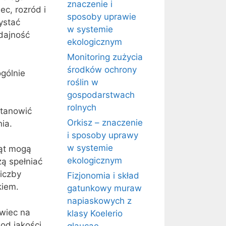
znaczenie i
c, rozród i
sposoby uprawie
ystać
w systemie
dajność
ekologicznym
Monitoring zużycia
środków ochrony
gólnie
roślin w
gospodarstwach
rolnych
stanowić
Orkisz – znaczenie
ia.
i sposoby uprawy
w systemie
ząt mogą
ekologicznym
ą spełniać
iczby
Fizjonomia i skład
kiem.
gatunkowy muraw
napiaskowych z
wiec na
klasy Koelerio
od jakości