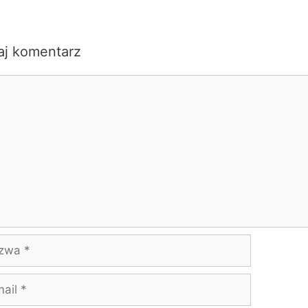
aj komentarz
ntarz
wa