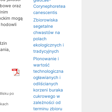
glaucae-
lebowe oraz
Corynephoretea
dnim
canescentis
deckim mogą
Zbiorowiska
 hodowli
segetalne
chwastów na
polach
dzin
ekologicznych i
ania,
tradycyjnych
Plonowanie i
wartość
technologiczna
ogławianych i
odliścianych
korzeni buraka
lisku po
cukrowego w
zależności od
nkach
terminu zbioru