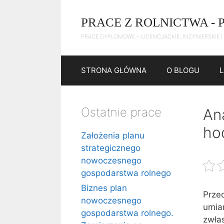
Przejdź
do
PRACE Z ROLNICTWA - 
treści
PRACE DYPLOMOWE – LICENCJACKIE, INŻYNIERSKIE I
STRONA GŁÓWNA
O BLOGU
Ostatnie prace
An
ho
Założenia planu
strategicznego
nowoczesnego
gospodarstwa rolnego
Biznes plan
Prze
nowoczesnego
umia
gospodarstwa rolnego.
zwła