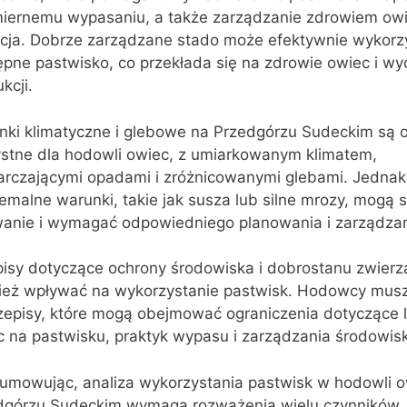
iernemu wypasaniu, a także zarządzanie zdrowiem owie
kcja. Dobrze zarządzane stado może efektywnie wykorz
ępne pastwisko, co przekłada się na zdrowie owiec i wy
kcji.
nki klimatyczne i glebowe na Przedgórzu Sudeckim są o
ystne dla hodowli owiec, z umiarkowanym klimatem,
arczającymi opadami i zróżnicowanymi glebami. Jednak
emalne warunki, takie jak susza lub silne mrozy, mogą 
anie i wymagać odpowiedniego planowania i zarządzan
pisy dotyczące ochrony środowiska i dobrostanu zwier
ież wpływać na wykorzystanie pastwisk. Hodowcy musz
rzepisy, które mogą obejmować ograniczenia dotyczące l
c na pastwisku, praktyk wypasu i zarządzania środowis
umowując, analiza wykorzystania pastwisk w hodowli o
dgórzu Sudeckim wymaga rozważenia wielu czynników, 