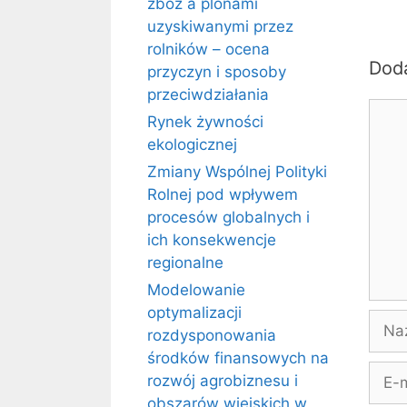
zbóż a plonami
uzyskiwanymi przez
rolników – ocena
Dod
przyczyn i sposoby
przeciwdziałania
Kome
Rynek żywności
ekologicznej
Zmiany Wspólnej Polityki
Rolnej pod wpływem
procesów globalnych i
ich konsekwencje
regionalne
Modelowanie
optymalizacji
Naz
rozdysponowania
środków finansowych na
E-
rozwój agrobiznesu i
mail
obszarów wiejskich w