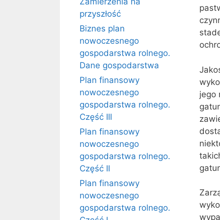
Zamierzenia na
past
przyszłość
czynn
Biznes plan
stad
nowoczesnego
ochr
gospodarstwa rolnego.
Dane gospodarstwa
Jako
Plan finansowy
wyko
nowoczesnego
jego
gospodarstwa rolnego.
gatu
Część III
zawi
dost
Plan finansowy
niek
nowoczesnego
taki
gospodarstwa rolnego.
gatu
Część II
Plan finansowy
Zarz
nowoczesnego
wykor
gospodarstwa rolnego.
wypa