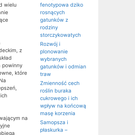
d wielu
fenotypowa dziko
anie
rosnących
zące
gatunków z
rodziny
storczykowatych
a
Rozwój i
deckim, z
plonowanie
skład
wybranych
a powinny
gatunków i odmian
ewne, które
traw
 Na
Zmienność cech
epszeń,
roślin buraka
ich
cukrowego i ich
wpływ na końcową
masę korzenia
ywającym na
Samopsza i
cyjne
płaskurka –
obiega