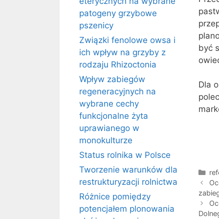
eterycznych na wybrane
pastw
patogeny grzybowe
prze
pszenicy
plan
Związki fenolowe owsa i
być 
ich wpływ na grzyby z
owie
rodzaju Rhizoctonia
Wpływ zabiegów
Dla 
regeneracyjnych na
pole
wybrane cechy
marke
funkcjonalne żyta
uprawianego w
monokulturze
Status rolnika w Polsce
Tworzenie warunków dla
Kat
ref
restrukturyzacji rolnictwa
Oc
zabie
Różnice pomiędzy
Oc
potencjałem plonowania
Dolne