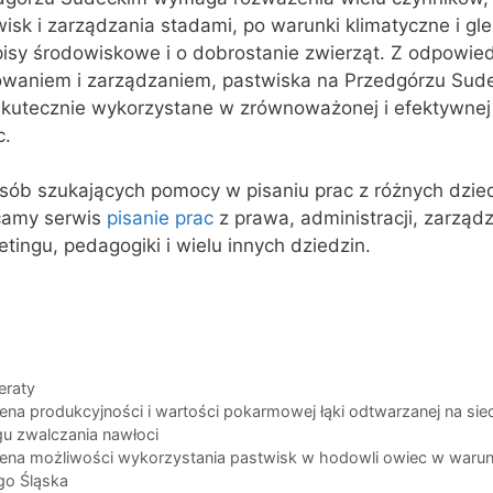
isk i zarządzania stadami, po warunki klimatyczne i g
pisy środowiskowe i o dobrostanie zwierząt. Z odpowie
owaniem i zarządzaniem, pastwiska na Przedgórzu Su
skutecznie wykorzystane w zrównoważonej i efektywnej
c.
osób szukających pomocy w pisaniu prac z różnych dzie
camy serwis
pisanie prac
z prawa, administracji, zarządz
tingu, pedagogiki i wielu innych dziedzin.
egorie
eraty
ena produkcyjności i wartości pokarmowej łąki odtwarzanej na sied
gu zwalczania nawłoci
ena możliwości wykorzystania pastwisk w hodowli owiec w waru
go Śląska