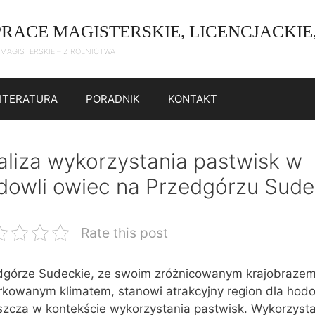
PRACE MAGISTERSKIE, LICENCJACKIE
 MAGISTERSKIE – Z ROLNICTWA
LITERATURA
PORADNIK
KONTAKT
aliza wykorzystania pastwisk w
dowli owiec na Przedgórzu Sud
Rate this post
dgórze Sudeckie, ze swoim zróżnicowanym krajobrazem
rkowanym klimatem, stanowi atrakcyjny region dla hodo
szcza w kontekście wykorzystania pastwisk. Wykorzyst