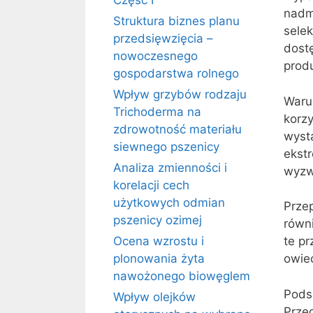
Część I
nadm
Struktura biznes planu
sele
przedsięwzięcia –
dost
nowoczesnego
produ
gospodarstwa rolnego
Wpływ grzybów rodzaju
Waru
Trichoderma na
korz
zdrowotność materiału
wyst
siewnego pszenicy
ekstr
Analiza zmienności i
wyzw
korelacji cech
użytkowych odmian
Prze
pszenicy ozimej
równ
Ocena wzrostu i
te p
plonowania żyta
owie
nawożonego biowęglem
Pods
Wpływ olejków
Prze