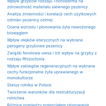
Wpływ grzybów rodzaju Trichoderma na
zdrowotność materiału siewnego pszenicy
Analiza zmienności i korelacji cech użytkowych
odmian pszenicy ozimej
Ocena wzrostu i plonowania żyta nawożonego
biowęglem
Wpływ olejków eterycznych na wybrane
patogeny grzybowe pszenicy
Związki fenolowe owsa i ich wpływ na grzyby z
rodzaju Rhizoctonia
Wpływ zabiegów regeneracyjnych na wybrane
cechy funkcjonalne żyta uprawianego w
monokulturze
Status rolnika w Polsce
Tworzenie warunków dla restrukturyzacji
rolnictwa
Różnice pomiędzy potencjałem plonowania