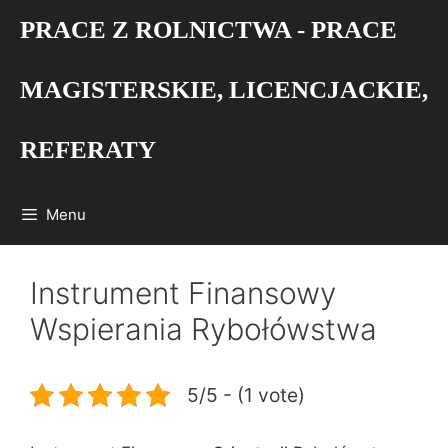
Przejdź
PRACE Z ROLNICTWA - PRACE
do
treści
MAGISTERSKIE, LICENCJACKIE,
REFERATY
Menu
Instrument Finansowy
Wspierania Rybołówstwa
5/5 - (1 vote)