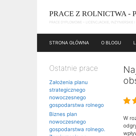
Przejdź
do
PRACE Z ROLNICTWA - 
treści
PRACE DYPLOMOWE – LICENCJACKIE, INŻYNIERSKIE I
STRONA GŁÓWNA
O BLOGU
Ostatnie prace
Na
ob
Założenia planu
strategicznego
nowoczesnego
gospodarstwa rolnego
Biznes plan
W roz
nowoczesnego
odgr
gospodarstwa rolnego.
wpły