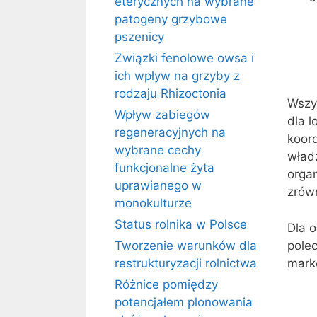
eterycznych na wybrane
patogeny grzybowe
pszenicy
Związki fenolowe owsa i
ich wpływ na grzyby z
rodzaju Rhizoctonia
Wszys
Wpływ zabiegów
dla 
regeneracyjnych na
koor
wybrane cechy
wład
funkcjonalne żyta
organ
uprawianego w
zrów
monokulturze
Status rolnika w Polsce
Dla 
pole
Tworzenie warunków dla
marke
restrukturyzacji rolnictwa
Różnice pomiędzy
potencjałem plonowania