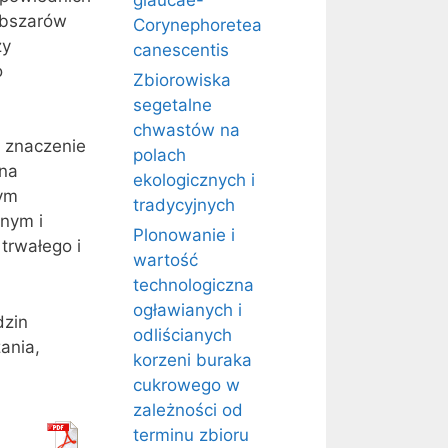
glaucae-
obszarów
Corynephoretea
zy
canescentis
o
Zbiorowiska
segetalne
chwastów na
e znaczenie
polach
zna
ekologicznych i
tym
tradycyjnych
tnym i
Plonowanie i
trwałego i
wartość
technologiczna
ogławianych i
dzin
odliścianych
ania,
korzeni buraka
cukrowego w
zależności od
terminu zbioru