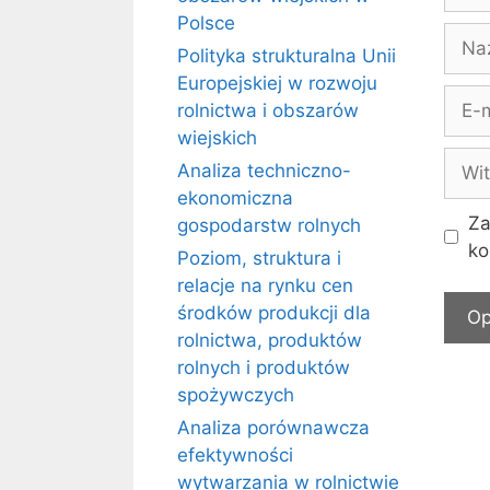
Polsce
Naz
Polityka strukturalna Unii
Europejskiej w rozwoju
E-
rolnictwa i obszarów
mail
wiejskich
Witr
Analiza techniczno-
inte
ekonomiczna
Za
gospodarstw rolnych
ko
Poziom, struktura i
relacje na rynku cen
środków produkcji dla
rolnictwa, produktów
rolnych i produktów
spożywczych
Analiza porównawcza
efektywności
wytwarzania w rolnictwie