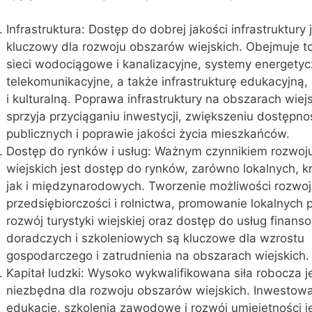
Infrastruktura: Dostęp do dobrej jakości infrastruktury 
kluczowy dla rozwoju obszarów wiejskich. Obejmuje to
sieci wodociągowe i kanalizacyjne, systemy energetyc
telekomunikacyjne, a także infrastrukturę edukacyjną
i kulturalną. Poprawa infrastruktury na obszarach wiej
sprzyja przyciąganiu inwestycji, zwiększeniu dostępno
publicznych i poprawie jakości życia mieszkańców.
Dostęp do rynków i usług: Ważnym czynnikiem rozwo
wiejskich jest dostęp do rynków, zarówno lokalnych, k
jak i międzynarodowych. Tworzenie możliwości rozwo
przedsiębiorczości i rolnictwa, promowanie lokalnych 
rozwój turystyki wiejskiej oraz dostęp do usług finans
doradczych i szkoleniowych są kluczowe dla wzrostu
gospodarczego i zatrudnienia na obszarach wiejskich.
Kapitał ludzki: Wysoko wykwalifikowana siła robocza j
niezbędna dla rozwoju obszarów wiejskich. Inwestow
edukację, szkolenia zawodowe i rozwój umiejętności je