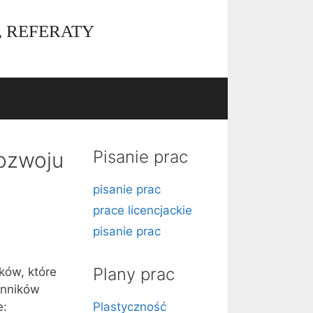
, REFERATY
Pisanie prac
rozwoju
pisanie prac
prace licencjackie
pisanie prac
Plany prac
ków, które
ynników
e:
Plastyczność