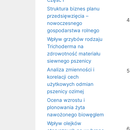
Część I
Struktura biznes planu
przedsięwzięcia –
nowoczesnego
gospodarstwa rolnego
Wpływ grzybów rodzaju
Trichoderma na
zdrowotność materiału
siewnego pszenicy
Analiza zmienności i
korelacji cech
użytkowych odmian
pszenicy ozimej
Ocena wzrostu i
plonowania żyta
nawożonego biowęglem
Wpływ olejków