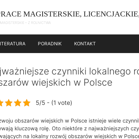
PRACE MAGISTERSKIE, LICENCJACKIE
 MAGISTERSKIE – Z ROLNICTWA
LITERATURA
PORADNIK
KONTAKT
jważniejsze czynniki lokalnego 
szarów wiejskich w Polsce
5/5 - (1 vote)
woju obszarów wiejskich w Polsce istnieje wiele czynni
ywają kluczową rolę. Oto niektóre z najważniejszych cz
wających na lokalny rozwój obszarów wiejskich w Polsc