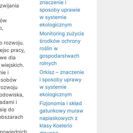
znaczenie i
zwijania
sposoby uprawie
w systemie
rów
ekologicznym
o,
Monitoring zużycia
środków ochrony
o rozwoju.
roślin w
ejsc pracy,
gospodarstwach
owe dla
rolnych
wiejskich.
Orkisz – znaczenie
ie i
i sposoby uprawy
zasobów
w systemie
rozwoju
ekologicznym
rodowiska,
adami i
Fizjonomia i skład
się do
gatunkowy muraw
obszarach
napiaskowych z
klasy Koelerio
dpowiednich