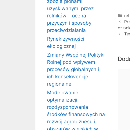
zbóż a plonami
uzyskiwanymi przez
Kat
rolników – ocena
ref
Pr
przyczyn i sposoby
człon
przeciwdziałania
Te
Rynek żywności
ekologicznej
Zmiany Wspólnej Polityki
Dod
Rolnej pod wpływem
procesów globalnych i
Kome
ich konsekwencje
regionalne
Modelowanie
optymalizacji
rozdysponowania
środków finansowych na
rozwój agrobiznesu i
obszarów wiejskich w