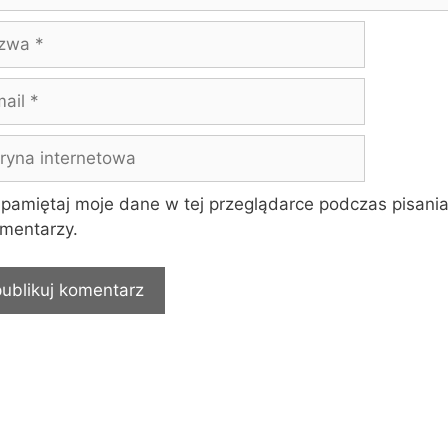
wa
yna
rnetowa
pamiętaj moje dane w tej przeglądarce podczas pisania
mentarzy.