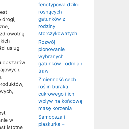
fenotypowa dziko
rosnących
jest
gatunków z
 drogi,
rodziny
zne,
storczykowatych
, zdrowotną
skich
Rozwój i
ści usług
plonowanie
wybranych
ju obszarów
gatunków i odmian
rajowych,
traw
ju
Zmienność cech
produktów,
roślin buraka
owych,
cukrowego i ich
wpływ na końcową
masę korzenia
est
Samopsza i
anie w
płaskurka –
st istotne