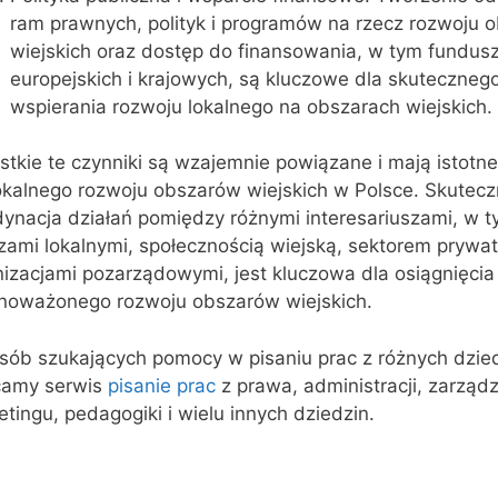
ram prawnych, polityk i programów na rzecz rozwoju 
wiejskich oraz dostęp do finansowania, w tym fundus
europejskich i krajowych, są kluczowe dla skuteczneg
wspierania rozwoju lokalnego na obszarach wiejskich.
tkie te czynniki są wzajemnie powiązane i mają istotn
lokalnego rozwoju obszarów wiejskich w Polsce. Skutec
dynacja działań pomiędzy różnymi interesariuszami, w 
zami lokalnymi, społecznością wiejską, sektorem prywa
izacjami pozarządowymi, jest kluczowa dla osiągnięcia 
noważonego rozwoju obszarów wiejskich.
osób szukających pomocy w pisaniu prac z różnych dzie
camy serwis
pisanie prac
z prawa, administracji, zarządz
tingu, pedagogiki i wielu innych dziedzin.