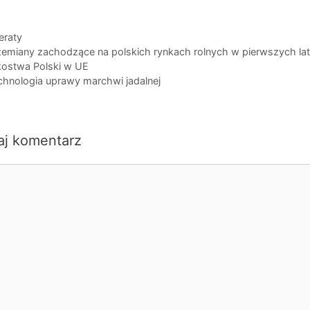
egorie
eraty
zemiany zachodzące na polskich rynkach rolnych w pierwszych la
kostwa Polski w UE
chnologia uprawy marchwi jadalnej
aj komentarz
ntarz