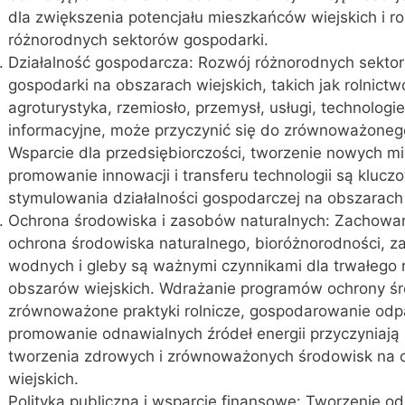
dla zwiększenia potencjału mieszkańców wiejskich i ro
różnorodnych sektorów gospodarki.
Działalność gospodarcza: Rozwój różnorodnych sekto
gospodarki na obszarach wiejskich, takich jak rolnictw
agroturystyka, rzemiosło, przemysł, usługi, technologie
informacyjne, może przyczynić się do zrównoważoneg
Wsparcie dla przedsiębiorczości, tworzenie nowych mi
promowanie innowacji i transferu technologii są klucz
stymulowania działalności gospodarczej na obszarach 
Ochrona środowiska i zasobów naturalnych: Zachowan
ochrona środowiska naturalnego, bioróżnorodności, 
wodnych i gleby są ważnymi czynnikami dla trwałego 
obszarów wiejskich. Wdrażanie programów ochrony ś
zrównoważone praktyki rolnicze, gospodarowanie odp
promowanie odnawialnych źródeł energii przyczyniają 
tworzenia zdrowych i zrównoważonych środowisk na 
wiejskich.
Polityka publiczna i wsparcie finansowe: Tworzenie o