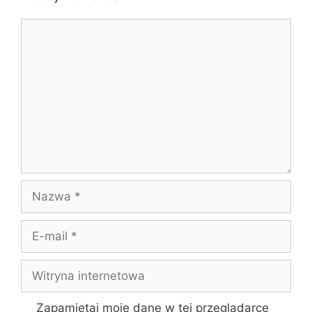
Komentarz
Nazwa
E-
mail
Witryna
internetowa
Zapamiętaj moje dane w tej przeglądarce