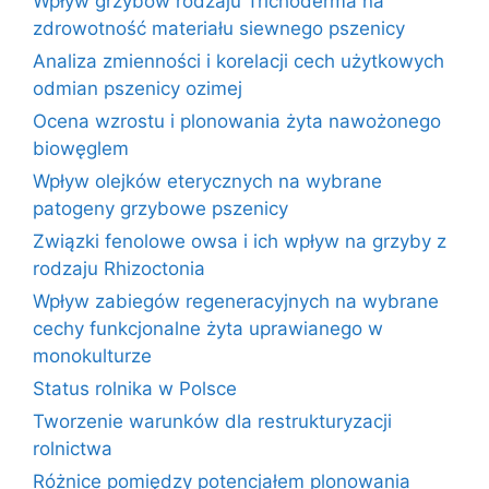
Wpływ grzybów rodzaju Trichoderma na
zdrowotność materiału siewnego pszenicy
Analiza zmienności i korelacji cech użytkowych
odmian pszenicy ozimej
Ocena wzrostu i plonowania żyta nawożonego
biowęglem
Wpływ olejków eterycznych na wybrane
patogeny grzybowe pszenicy
Związki fenolowe owsa i ich wpływ na grzyby z
rodzaju Rhizoctonia
Wpływ zabiegów regeneracyjnych na wybrane
cechy funkcjonalne żyta uprawianego w
monokulturze
Status rolnika w Polsce
Tworzenie warunków dla restrukturyzacji
rolnictwa
Różnice pomiędzy potencjałem plonowania