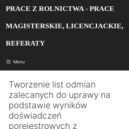
Przejdź
PRACE Z ROLNICTWA - PRACE
do
treści
MAGISTERSKIE, LICENCJACKIE,
REFERATY
Menu
Tworzenie list odmian
zalecanych do uprawy na
podstawie wyników
doświadczeń
porejestrowych z