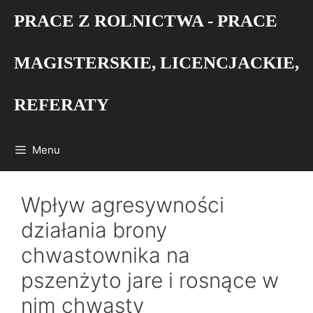
Przejdź
PRACE Z ROLNICTWA - PRACE
do
treści
MAGISTERSKIE, LICENCJACKIE,
REFERATY
Menu
Wpływ agresywności
działania brony
chwastownika na
pszenżyto jare i rosnące w
nim chwasty