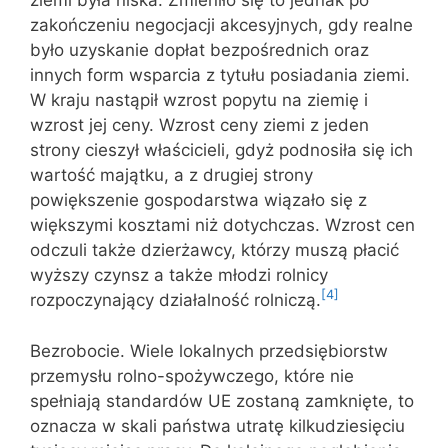
ziemi była niska. Zmieniło się to jednak po
zakończeniu negocjacji akcesyjnych, gdy realne
było uzyskanie dopłat bezpośrednich oraz
innych form wsparcia z tytułu posiadania ziemi.
W kraju nastąpił wzrost popytu na ziemię i
wzrost jej ceny. Wzrost ceny ziemi z jeden
strony cieszył właścicieli, gdyż podnosiła się ich
wartość majątku, a z drugiej strony
powiększenie gospodarstwa wiązało się z
większymi kosztami niż dotychczas. Wzrost cen
odczuli także dzierżawcy, którzy muszą płacić
wyższy czynsz a także młodzi rolnicy
[4]
rozpoczynający działalność rolniczą.
Bezrobocie. Wiele lokalnych przedsiębiorstw
przemysłu rolno-spożywczego, które nie
spełniają standardów UE zostaną zamknięte, to
oznacza w skali państwa utratę kilkudziesięciu