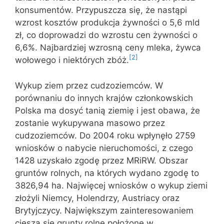
konsumentów. Przypuszcza się, że nastąpi
wzrost kosztów produkcja żywności o 5,6 mld
zł, co doprowadzi do wzrostu cen żywności o
6,6%. Najbardziej wzrosną ceny mleka, żywca
[2]
wołowego i niektórych zbóż.
Wykup ziem przez cudzoziemców. W
porównaniu do innych krajów członkowskich
Polska ma dosyć tanią ziemię i jest obawa, że
zostanie wykupywana masowo przez
cudzoziemców. Do 2004 roku wpłynęło 2759
wniosków o nabycie nieruchomości, z czego
1428 uzyskało zgodę przez MRiRW. Obszar
gruntów rolnych, na których wydano zgodę to
3826,94 ha. Najwięcej wniosków o wykup ziemi
złożyli Niemcy, Holendrzy, Austriacy oraz
Brytyjczycy. Największym zainteresowaniem
cieszą się grunty rolne położone w