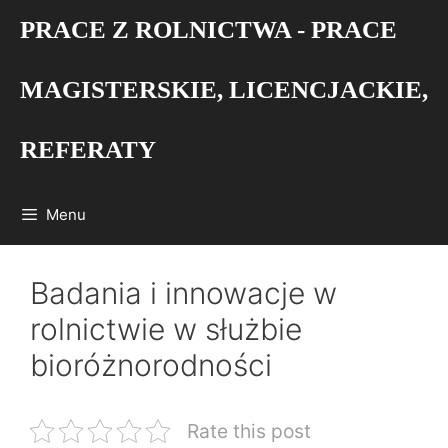
Przejdź
PRACE Z ROLNICTWA - PRACE
do
treści
MAGISTERSKIE, LICENCJACKIE,
REFERATY
Menu
Badania i innowacje w
rolnictwie w służbie
bioróżnorodności
Rate this post