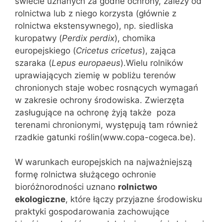
świecie uznanych za godne ochrony, zależy od
rolnictwa lub z niego korzysta (głównie z
rolnictwa ekstensywnego), np. siedliska
kuropatwy (
Perdix perdix
), chomika
europejskiego (
Cricetus cricetus
), zająca
szaraka (
Lepus europaeus
).Wielu rolników
uprawiających ziemię w pobliżu terenów
chronionych staje wobec rosnących wymagań
w zakresie ochrony środowiska. Zwierzęta
zasługujące na ochronę żyją także poza
terenami chronionymi, występują tam również
rzadkie gatunki roślin(www.copa-cogeca.be).
W warunkach europejskich na najważniejszą
formę rolnictwa służącego ochronie
bioróżnorodności uznano
rolnictwo
ekologiczne
, które łączy przyjazne środowisku
praktyki gospodarowania zachowujące