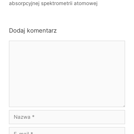
absorpcyjnej spektrometrii atomowej
Dodaj komentarz
Komentarz
Nazwa
E-