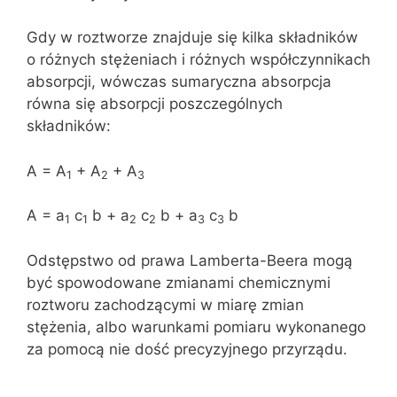
Gdy w roztworze znajduje się kilka składników
o różnych stężeniach i różnych współczynnikach
absorpcji, wówczas sumaryczna absorpcja
równa się absorpcji poszczególnych
składników:
A = A
+ A
+ A
1
2
3
A = a
c
b + a
c
b + a
c
b
1
1
2
2
3
3
Odstępstwo od prawa Lamberta-Beera mogą
być spowodowane zmianami chemicznymi
roztworu zachodzącymi w miarę zmian
stężenia, albo warunkami pomiaru wykonanego
za pomocą nie dość precyzyjnego przyrządu.