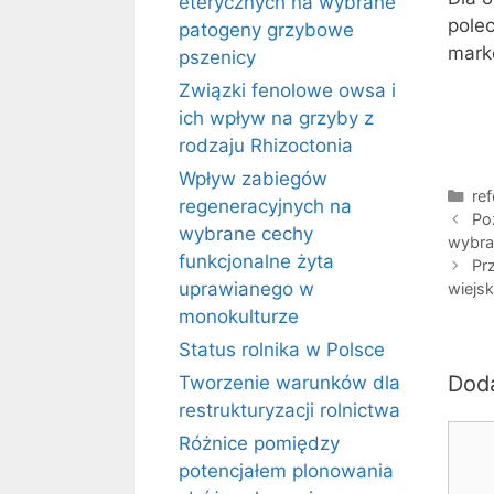
eterycznych na wybrane
pole
patogeny grzybowe
marke
pszenicy
Związki fenolowe owsa i
ich wpływ na grzyby z
rodzaju Rhizoctonia
Wpływ zabiegów
Kat
ref
regeneracyjnych na
Po
wybrane cechy
wybra
funkcjonalne żyta
Pr
uprawianego w
wiejsk
monokulturze
Status rolnika w Polsce
Dod
Tworzenie warunków dla
restrukturyzacji rolnictwa
Kome
Różnice pomiędzy
potencjałem plonowania