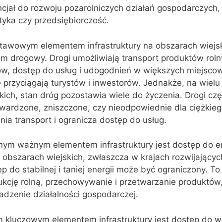
cjał do rozwoju pozarolniczych działań gospodarczych, 
tyka czy przedsiębiorczość.
tawowym elementem infrastruktury na obszarach wiejsk
em drogowy. Drogi umożliwiają transport produktów rol
ów, dostęp do usług i udogodnień w większych miejscow
 przyciągają turystów i inwestorów. Jednakże, na wiel
kich, stan dróg pozostawia wiele do życzenia. Drogi czę
wardzone, zniszczone, czy nieodpowiednie dla ciężkieg
nia transport i ogranicza dostęp do usług.
jnym ważnym elementem infrastruktury jest dostęp do en
 obszarach wiejskich, zwłaszcza w krajach rozwijających
p do stabilnej i taniej energii może być ograniczony. To
ukcję rolną, przechowywanie i przetwarzanie produktów,
adzenie działalności gospodarczej.
m kluczowym elementem infrastruktury jest dostęp do w