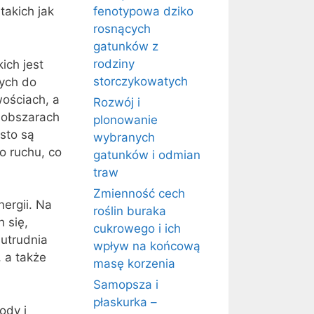
takich jak
fenotypowa dziko
rosnących
gatunków z
rodziny
ich jest
storczykowatych
nych do
ościach, a
Rozwój i
u obszarach
plonowanie
sto są
wybranych
o ruchu, co
gatunków i odmian
traw
Zmienność cech
ergii. Na
roślin buraka
 się,
cukrowego i ich
 utrudnia
wpływ na końcową
 a także
masę korzenia
Samopsza i
płaskurka –
ody i