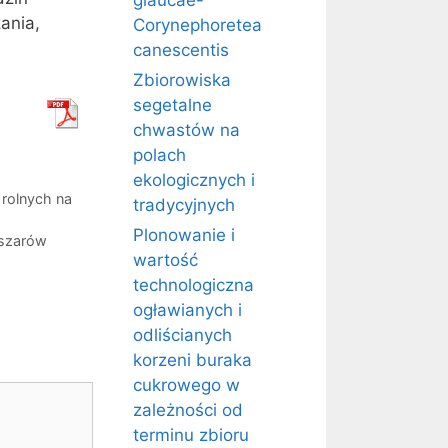
glaucae-
ania,
Corynephoretea
canescentis
Zbiorowiska
segetalne
chwastów na
polach
ekologicznych i
rolnych na
tradycyjnych
Plonowanie i
bszarów
wartość
technologiczna
ogławianych i
odliścianych
korzeni buraka
cukrowego w
zależności od
terminu zbioru