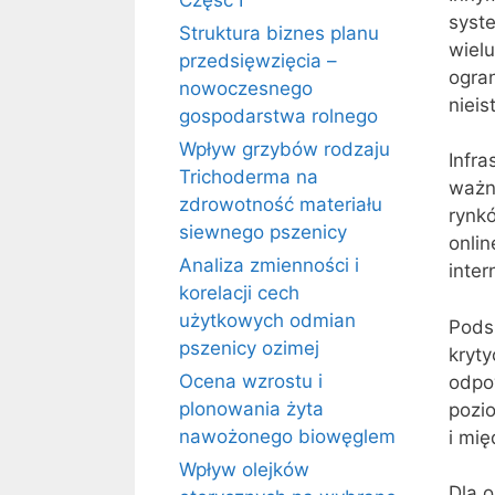
Część I
syste
Struktura biznes planu
wiel
przedsięwzięcia –
ogra
nowoczesnego
nieis
gospodarstwa rolnego
Wpływ grzybów rodzaju
Infra
Trichoderma na
ważny
zdrowotność materiału
rynk
siewnego pszenicy
onlin
Analiza zmienności i
inte
korelacji cech
użytkowych odmian
Podsu
pszenicy ozimej
kryty
Ocena wzrostu i
odpo
plonowania żyta
pozio
nawożonego biowęglem
i mi
Wpływ olejków
Dla 