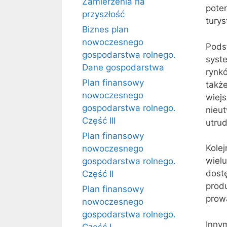
Zamierzenia na
poten
przyszłość
turys
Biznes plan
nowoczesnego
Pods
gospodarstwa rolnego.
syst
Dane gospodarstwa
rynk
Plan finansowy
także
nowoczesnego
wiejs
gospodarstwa rolnego.
nieut
Część III
utrud
Plan finansowy
Kole
nowoczesnego
wielu
gospodarstwa rolnego.
dostę
Część II
prod
Plan finansowy
prow
nowoczesnego
gospodarstwa rolnego.
Inny