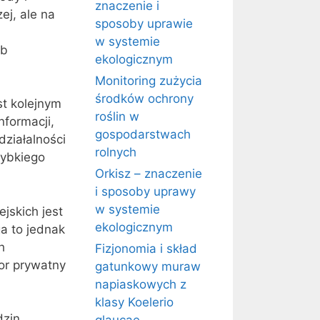
znaczenie i
ej, ale na
sposoby uprawie
w systemie
ub
ekologicznym
Monitoring zużycia
środków ochrony
st kolejnym
roślin w
nformacji,
gospodarstwach
ziałalności
rolnych
zybkiego
Orkisz – znaczenie
i sposoby uprawy
w systemie
jskich jest
ekologicznym
ga to jednak
h
Fizjonomia i skład
tor prywatny
gatunkowy muraw
napiaskowych z
klasy Koelerio
dzin