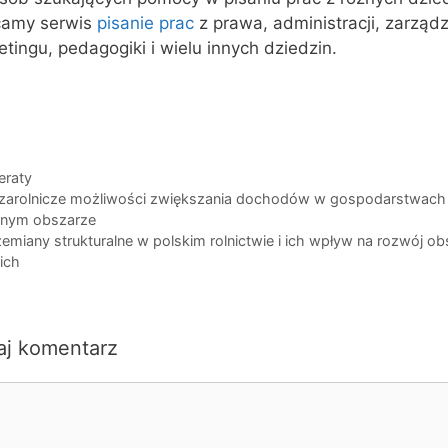
camy serwis
pisanie prac
z prawa, administracji, zarządz
tingu, pedagogiki i wielu innych dziedzin.
egorie
eraty
zarolnicze możliwości zwiększania dochodów w gospodarstwach 
nym obszarze
zemiany strukturalne w polskim rolnictwie i ich wpływ na rozwój o
ich
aj komentarz
ntarz