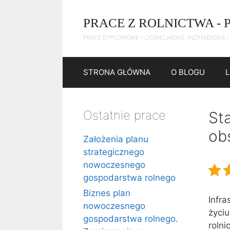
Przejdź
do
PRACE Z ROLNICTWA - 
treści
PRACE DYPLOMOWE – LICENCJACKIE, INŻYNIERSKIE I
STRONA GŁÓWNA
O BLOGU
Ostatnie prace
Sta
ob
Założenia planu
strategicznego
nowoczesnego
gospodarstwa rolnego
Biznes plan
Infra
nowoczesnego
życiu
gospodarstwa rolnego.
rolni