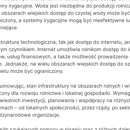
my irygacyjne. Woda jest niezbędna do produkcji rolnicz
u obszarach wiejskich dostęp do czystej wody może być
niczony, a systemy irygacyjne mogą być nieefektywne l
tniejące.
struktura technologiczna, tak jak dostęp do internetu, je
m czynnikiem. Internet umożliwia rolnikom dostęp do i
ów, usług finansowych, a także możliwość prowadzenia d
e. Jednakże, na wielu obszarach wiejskich dostęp do s
rnetu może być ograniczony.
mowując, stan infrastruktury na obszarach rolnych i wie
czny dla rozwoju rolnictwa i lokalnej gospodarki. Wyma
wiednich inwestycji, planowania i współpracy na różnyc
mach – od lokalnych społeczności, przez rządy, po sek
ędzynarodowe organizacje.
osób szukających pomocy w pisaniu prac z różnych dzie