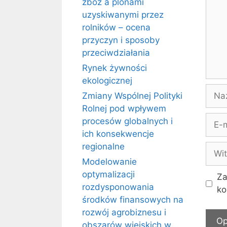
zbóż a plonami
uzyskiwanymi przez
rolników – ocena
przyczyn i sposoby
przeciwdziałania
Rynek żywności
ekologicznej
Naz
Zmiany Wspólnej Polityki
Rolnej pod wpływem
E-
procesów globalnych i
mail
ich konsekwencje
regionalne
Witr
inte
Modelowanie
optymalizacji
Za
rozdysponowania
ko
środków finansowych na
rozwój agrobiznesu i
obszarów wiejskich w