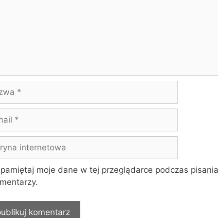
wa
yna
rnetowa
pamiętaj moje dane w tej przeglądarce podczas pisania
mentarzy.