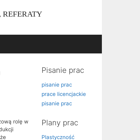
, REFERATY
Pisanie prac
a
pisanie prac
prace licencjackie
pisanie prac
Plany prac
czową rolę w
dukcji
kże
Plastyczność