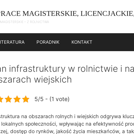
PRACE MAGISTERSKIE, LICENCJACKIE
 MAGISTERSKIE – Z ROLNICTWA
LITERATURA
PORADNIK
KONTAKT
n infrastruktury w rolnictwie i n
szarach wiejskich
5/5 - (1 vote)
struktura na obszarach rolnych i wiejskich odgrywa klu
 lokalnych społeczności, wpływając na efektywność pro
czej, dostęp do rynków, jakość życia mieszkańców, a ta