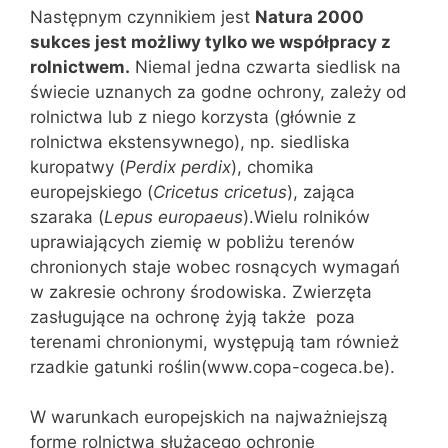
Następnym czynnikiem jest
Natura 2000
sukces jest możliwy tylko we współpracy z
rolnictwem.
Niemal jedna czwarta siedlisk na
świecie uznanych za godne ochrony, zależy od
rolnictwa lub z niego korzysta (głównie z
rolnictwa ekstensywnego), np. siedliska
kuropatwy (
Perdix perdix
), chomika
europejskiego (
Cricetus cricetus
), zająca
szaraka (
Lepus europaeus
).Wielu rolników
uprawiających ziemię w pobliżu terenów
chronionych staje wobec rosnących wymagań
w zakresie ochrony środowiska. Zwierzęta
zasługujące na ochronę żyją także poza
terenami chronionymi, występują tam również
rzadkie gatunki roślin(www.copa-cogeca.be).
W warunkach europejskich na najważniejszą
formę rolnictwa służącego ochronie