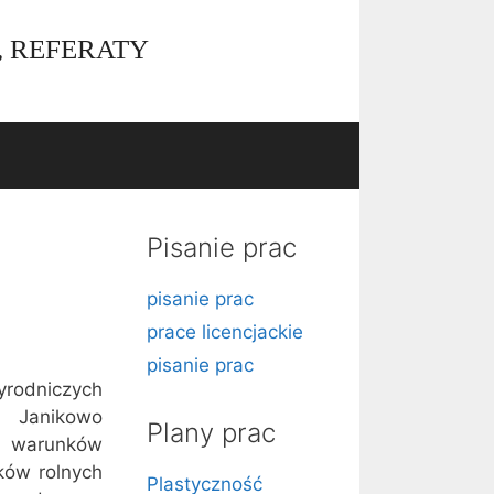
, REFERATY
Pisanie prac
pisanie prac
prace licencjackie
pisanie prac
rodniczych
e Janikowo
Plany prac
h warunków
ków rolnych
Plastyczność