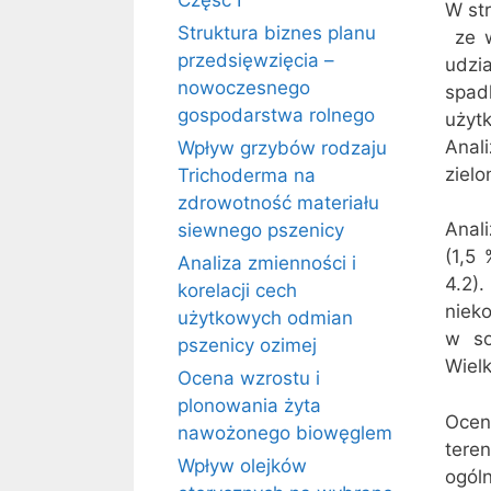
Część I
W str
Struktura biznes planu
 ze
przedsięwzięcia –
udzi
nowoczesnego
spad
gospodarstwa rolnego
użyt
Anal
Wpływ grzybów rodzaju
zielo
Trichoderma na
zdrowotność materiału
Anal
siewnego pszenicy
(1,5 
Analiza zmienności i
4.2)
korelacji cech
niek
użytkowych odmian
w so
pszenicy ozimej
Wielk
Ocena wzrostu i
plonowania żyta
Ocena
nawożonego biowęglem
tere
Wpływ olejków
ogóln