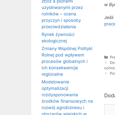
zbóż a plonami
w By
uzyskiwanymi przez
rolników – ocena
Jeśli
przyczyn i sposoby
prac
przeciwdziałania
Rynek żywności
ekologicznej
Zmiany Wspólnej Polityki
Rolnej pod wpływem
Kat
Pra
procesów globalnych i
Do
ich konsekwencje
ochro
Po
regionalne
Modelowanie
optymalizacji
rozdysponowania
Dod
środków finansowych na
Kome
rozwój agrobiznesu i
obszarów wiejskich w