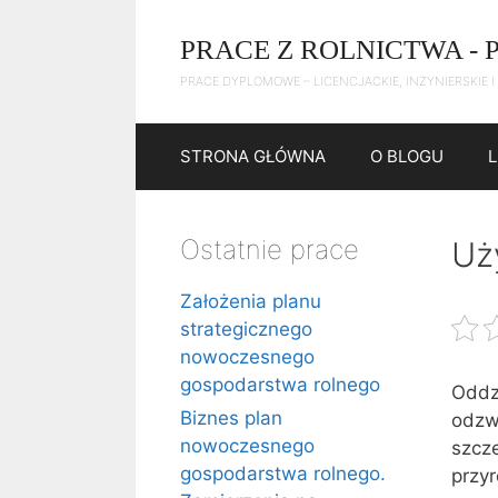
Przejdź
do
PRACE Z ROLNICTWA - 
treści
PRACE DYPLOMOWE – LICENCJACKIE, INŻYNIERSKIE I
STRONA GŁÓWNA
O BLOGU
Ostatnie prace
Uż
Założenia planu
strategicznego
nowoczesnego
gospodarstwa rolnego
Oddz
Biznes plan
odzw
nowoczesnego
szcz
gospodarstwa rolnego.
przy