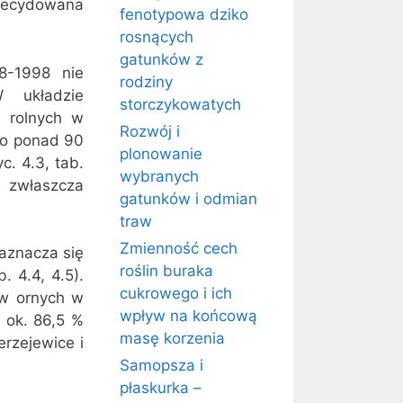
zdecydowana
fenotypowa dziko
rosnących
gatunków z
88-1998 nie
rodziny
 układzie
storczykowatych
w rolnych w
Rozwój i
do ponad 90
plonowanie
c. 4.3, tab.
wybranych
zwłaszcza
gatunków i odmian
traw
Zmienność cech
aznacza się
roślin buraka
. 4.4, 4.5).
cukrowego i ich
ów ornych w
wpływ na końcową
d ok. 86,5 %
masę korzenia
erzejewice i
Samopsza i
płaskurka –