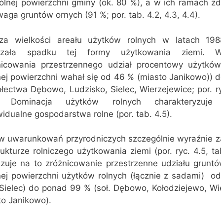
ólnej powierzchni gminy (ok. 80 %), a w ich ramach 
aga gruntów ornych (91 %; por. tab. 4.2, 4.3, 4.4).
iza wielkości areału użytków rolnych w latach 19
azała spadku tej formy użytkowania ziemi. W
nicowania przestrzennego udział procentowy użytkó
nej powierzchni wahał się od 46 % (miasto Janikowo)) 
łectwa Dębowo, Ludzisko, Sielec, Wierzejewice; por. ry
. Dominacja użytków rolnych charakteryzuje 
idualne gospodarstwa rolne (por. tab. 4.5).
w uwarunkowań przyrodniczych szczególnie wyraźnie z
ukturze rolniczego użytkowania ziemi (por. ryc. 4.5, tab
zuje na to zróżnicowanie przestrzenne udziału grunt
ej powierzchni użytków rolnych (łącznie z sadami)  o
 Sielec) do ponad 99 % (soł. Dębowo, Kołodziejewo, Wi
to Janikowo).