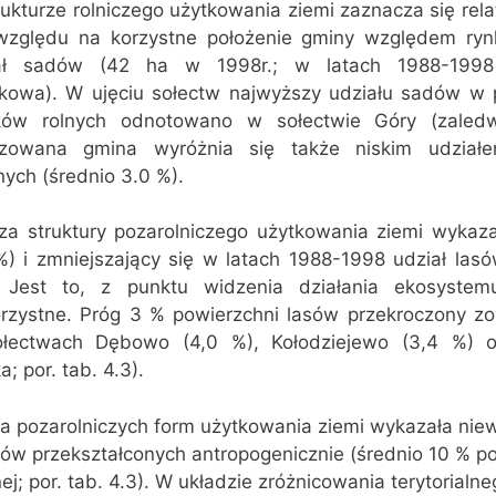
ukturze rolniczego użytkowania ziemi zaznacza się rela
 względu na korzystne położenie gminy względem ryn
ał sadów (42 ha w 1998r.; w latach 1988-1998
kowa). W ujęciu sołectw najwyższy udziału sadów w 
ków rolnych odnotowano w sołectwie Góry (zaledw
izowana gmina wyróżnia się także niskim udział
nych (średnio 3.0 %).
iza struktury pozarolniczego użytkowania ziemi wykaza
%) i zmniejszający się w latach 1988-1998 udział lasó
. Jest to, z punktu widzenia działania ekosystem
orzystne. Próg 3 % powierzchni lasów przekroczony zos
łectwach Dębowo (4,0 %), Kołodziejewo (3,4 %) o
a; por. tab. 4.3).
 pozarolniczych form użytkowania ziemi wykazała niewi
nów przekształconych antropogenicznie (średnio 10 % p
ej; por. tab. 4.3). W układzie zróżnicowania terytorialn