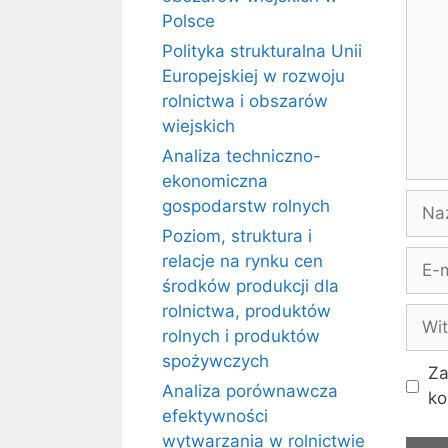
Polsce
Polityka strukturalna Unii
Europejskiej w rozwoju
rolnictwa i obszarów
wiejskich
Analiza techniczno-
ekonomiczna
Naz
gospodarstw rolnych
Poziom, struktura i
E-
relacje na rynku cen
mail
środków produkcji dla
rolnictwa, produktów
Witr
rolnych i produktów
inte
spożywczych
Za
Analiza porównawcza
ko
efektywności
wytwarzania w rolnictwie