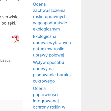
Ocena
zachwaszczenia
roślin uprawnych
w serwisie
w gospodarstwie
 od ręki.
ekologicznym
Ekologiczna
uprawa wybranych
gatunków roślin
uprawy polowej
służące
Wpływ sposobu
uprawy na
plonowanie buraka
cukrowego
Ocena
poprawności
integrowanej
ochrony roślin w