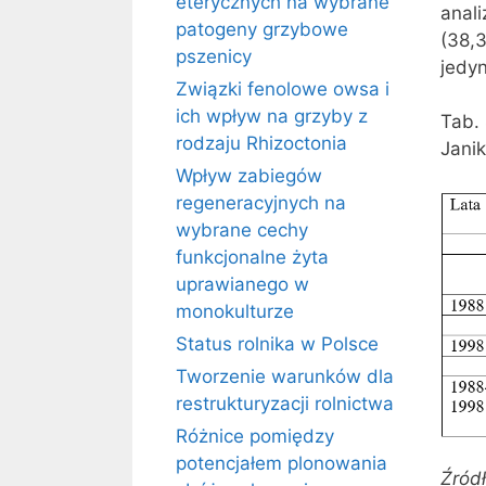
eterycznych na wybrane
anal
patogeny grzybowe
(38,3
pszenicy
jedyn
Związki fenolowe owsa i
ich wpływ na grzyby z
Tab. 
rodzaju Rhizoctonia
Jani
Wpływ zabiegów
regeneracyjnych na
wybrane cechy
funkcjonalne żyta
uprawianego w
monokulturze
Status rolnika w Polsce
Tworzenie warunków dla
restrukturyzacji rolnictwa
Różnice pomiędzy
potencjałem plonowania
Źród