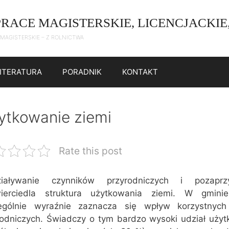
PRACE MAGISTERSKIE, LICENCJACKIE
 MAGISTERSKIE – Z ROLNICTWA
LITERATURA
PORADNIK
KONTAKT
ytkowanie ziemi
Rate this post
iaływanie czynników przyrodniczych i pozaprzy
ierciedla struktura użytkowania ziemi. W gmini
ególnie wyraźnie zaznacza się wpływ korzystnyc
rodniczych. Świadczy o tym bardzo wysoki udział użyt