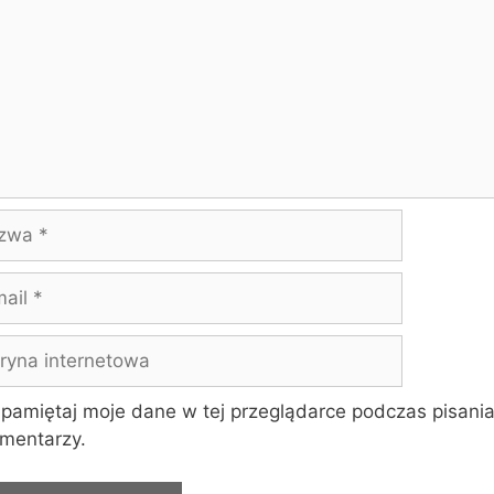
wa
yna
rnetowa
pamiętaj moje dane w tej przeglądarce podczas pisania
mentarzy.