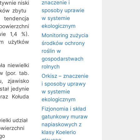
znaczenie i
tywnie niski
sposoby uprawie
ków zbytu 
w systemie
 tendencja
ekologicznym
powierzchni
ie 1,4 %).
Monitoring zużycia
em użytków
środków ochrony
roślin w
gospodarstwach
ła niewielki
rolnych
w (por. tab.
Orkisz – znaczenie
u, zjawisko
i sposoby uprawy
tał jedynie
w systemie
raz Kołuda
ekologicznym
Fizjonomia i skład
gatunkowy muraw
elki udział
napiaskowych z
owierzchni
klasy Koelerio
ego