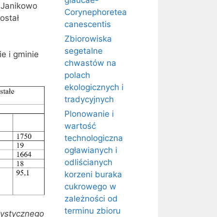
glaucae-
 Janikowo
Corynephoretea
ostał
canescentis
Zbiorowiska
segetalne
e i gminie
chwastów na
polach
ekologicznych i
tradycyjnych
Plonowanie i
wartość
technologiczna
ogławianych i
odliścianych
korzeni buraka
cukrowego w
zależności od
terminu zbioru
tystycznego