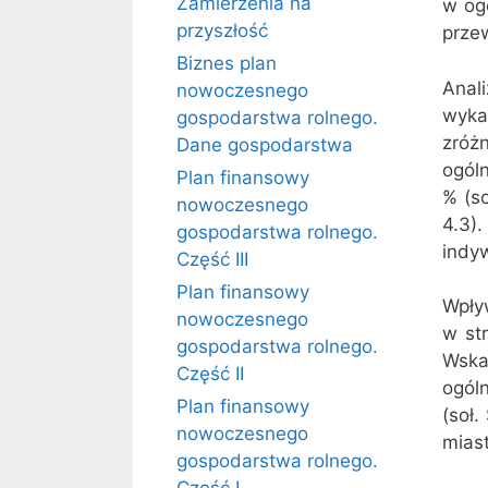
Zamierzenia na
w og
przyszłość
przew
Biznes plan
Anal
nowoczesnego
wyk
gospodarstwa rolnego.
zróż
Dane gospodarstwa
ogól
Plan finansowy
% (so
nowoczesnego
4.3)
gospodarstwa rolnego.
indyw
Część III
Plan finansowy
Wpły
nowoczesnego
w str
gospodarstwa rolnego.
Wska
Część II
ogóln
Plan finansowy
(soł.
nowoczesnego
mias
gospodarstwa rolnego.