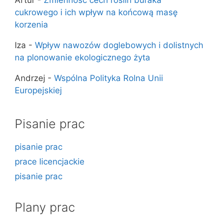
Artur
-
Zmienność cech roślin buraka
cukrowego i ich wpływ na końcową masę
korzenia
Iza
-
Wpływ nawozów doglebowych i dolistnych
na plonowanie ekologicznego żyta
Andrzej
-
Wspólna Polityka Rolna Unii
Europejskiej
Pisanie prac
pisanie prac
prace licencjackie
pisanie prac
Plany prac