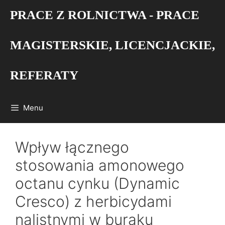
Przejdź
PRACE Z ROLNICTWA - PRACE
do
treści
MAGISTERSKIE, LICENCJACKIE,
REFERATY
Menu
Wpływ łącznego
stosowania amonowego
octanu cynku (Dynamic
Cresco) z herbicydami
nalistnymi w buraku