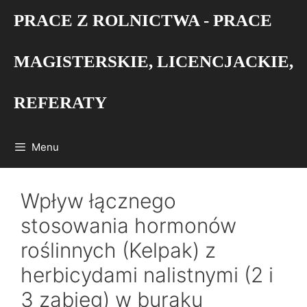
Przejdź
PRACE Z ROLNICTWA - PRACE
do
treści
MAGISTERSKIE, LICENCJACKIE,
REFERATY
Menu
Wpływ łącznego
stosowania hormonów
roślinnych (Kelpak) z
herbicydami nalistnymi (2 i
3 zabieg) w buraku