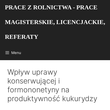
Przejdź
PRACE Z ROLNICTWA - PRACE
do
treści
MAGISTERSKIE, LICENCJACKIE,
REFERATY
Menu
Wpływ uprawy
konserwującej i
formononetyny na
produktywność kukurydzy