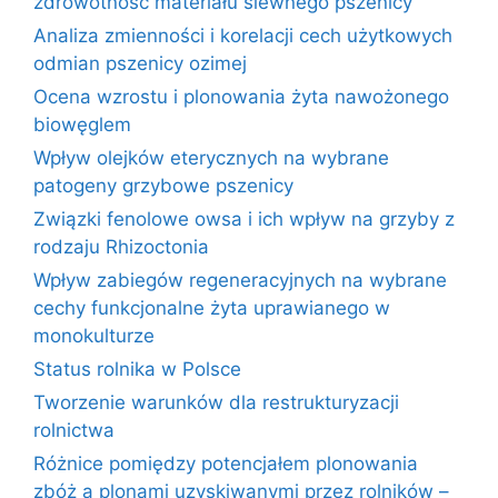
zdrowotność materiału siewnego pszenicy
Analiza zmienności i korelacji cech użytkowych
odmian pszenicy ozimej
Ocena wzrostu i plonowania żyta nawożonego
biowęglem
Wpływ olejków eterycznych na wybrane
patogeny grzybowe pszenicy
Związki fenolowe owsa i ich wpływ na grzyby z
rodzaju Rhizoctonia
Wpływ zabiegów regeneracyjnych na wybrane
cechy funkcjonalne żyta uprawianego w
monokulturze
Status rolnika w Polsce
Tworzenie warunków dla restrukturyzacji
rolnictwa
Różnice pomiędzy potencjałem plonowania
zbóż a plonami uzyskiwanymi przez rolników –